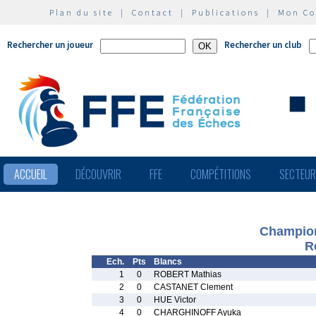
Plan du site
|
Contact
|
Publications
|
Mon C
Rechercher un joueur
Rechercher un club
ACCUEIL
DÉCOUVRIR
FFE
COMPÉTITIONS
SECTEU
Champion
R
Ech.
Pts
Blancs
1
0
ROBERT Mathias
2
0
CASTANET Clement
3
0
HUE Victor
4
0
CHARGHINOFF Ayuka