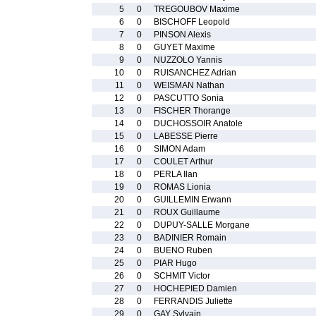
5
0
TREGOUBOV Maxime
6
0
BISCHOFF Leopold
7
0
PINSON Alexis
8
0
GUYET Maxime
9
0
NUZZOLO Yannis
10
0
RUISANCHEZ Adrian
11
0
WEISMAN Nathan
12
0
PASCUTTO Sonia
13
0
FISCHER Thorange
14
0
DUCHOSSOIR Anatole
15
0
LABESSE Pierre
16
0
SIMON Adam
17
0
COULET Arthur
18
0
PERLA Ilan
19
0
ROMAS Lionia
20
0
GUILLEMIN Erwann
21
0
ROUX Guillaume
22
0
DUPUY-SALLE Morgane
23
0
BADINIER Romain
24
0
BUENO Ruben
25
0
PIAR Hugo
26
0
SCHMIT Victor
27
0
HOCHEPIED Damien
28
0
FERRANDIS Juliette
29
0
GAY Sylvain