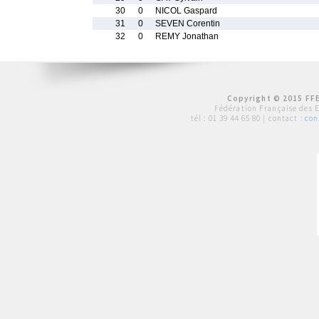
30
0
NICOL Gaspard
31
0
SEVEN Corentin
32
0
REMY Jonathan
Copyright © 2015 FFE
Fédération Française des 
tél :
01 39 44 65 80
| contact :
con