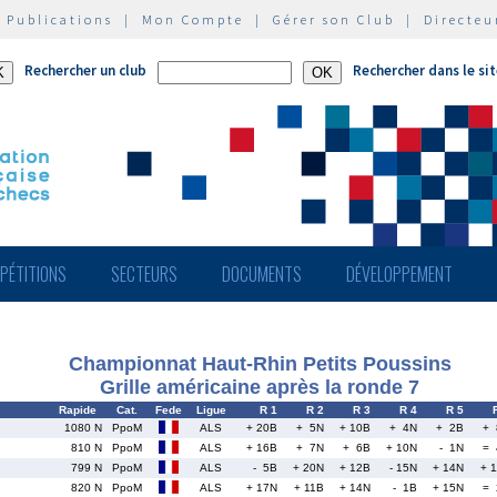
|
Publications
|
Mon Compte
|
Gérer son Club
|
Directeu
Rechercher un club
Rechercher dans le si
PÉTITIONS
SECTEURS
DOCUMENTS
DÉVELOPPEMENT
Championnat Haut-Rhin Petits Poussins
Grille américaine après la ronde 7
Rapide
Cat.
Fede
Ligue
R 1
R 2
R 3
R 4
R 5
1080 N
PpoM
ALS
+ 20B
+ 5N
+ 10B
+ 4N
+ 2B
+ 
810 N
PpoM
ALS
+ 16B
+ 7N
+ 6B
+ 10N
- 1N
= 
799 N
PpoM
ALS
- 5B
+ 20N
+ 12B
- 15N
+ 14N
+ 
820 N
PpoM
ALS
+ 17N
+ 11B
+ 14N
- 1B
+ 15N
= 