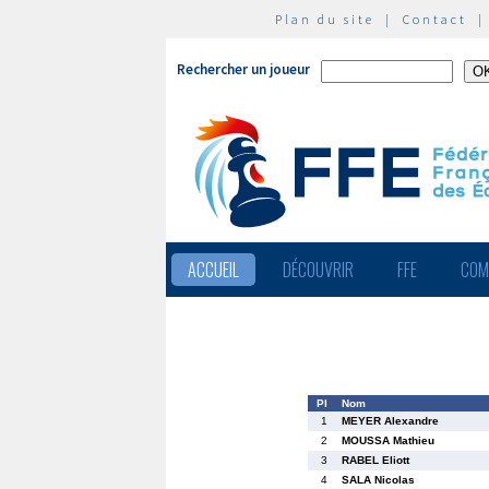
Plan du site
|
Contact
Rechercher un joueur
ACCUEIL
DÉCOUVRIR
FFE
COM
Pl
Nom
1
MEYER Alexandre
2
MOUSSA Mathieu
3
RABEL Eliott
4
SALA Nicolas