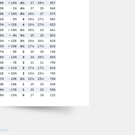
9B
+ 14N
4½
27
29½
957
15B
- 1N
4½
27
28
946
19B
+ 16N
4½
24½
27
975
 1B
- 2N
4
26½
27½
892
5N
= 11B
4
24½
27½
925
12B
+ 19N
3½
26½
29
841
 3N
= 9N
3½
25
26
802
10N
+ 22B
3½
20½
20½
829
20N
+ 15B
3½
17½
17½
816
17N
- 5B
3
25
28
746
 6N
- 13N
3
24
26½
803
22B
- 7B
3
21
21
758
14B
+ 21N
3
17½
17½
816
21B
+ 20N
3
15½
15½
760
 7N
- 10B
2½
22½
23½
709
13B
- 18B
1
25
25
539
18N
- 17B
1
20
20
556
16N
- 12N
0
17
18
122
so.fr