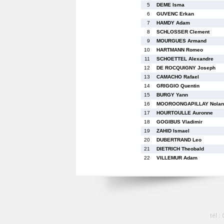
5
DEME Isma
6
GUVENC Erkan
7
HAMDY Adam
8
SCHLOSSER Clement
9
MOURGUES Armand
10
HARTMANN Romeo
11
SCHOETTEL Alexandre
12
DE ROCQUIGNY Joseph
13
CAMACHO Rafael
14
GRIGGIO Quentin
15
BURGY Yann
16
MOOROONGAPILLAY Nolan
17
HOURTOULLE Auronne
18
GOGIBUS Vladimir
19
ZAHID Ismael
20
DUBERTRAND Leo
21
DIETRICH Theobald
22
VILLEMUR Adam
tél :