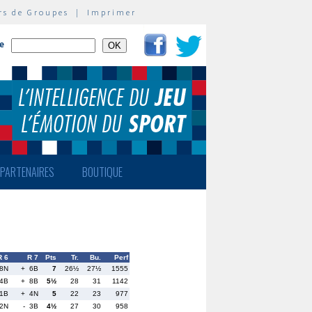
rs de Groupes
|
Imprimer
te
PARTENAIRES
BOUTIQUE
R 6
R 7
Pts
Tr.
Bu.
Perf
8N
+ 6B
7
26½
27½
1555
4B
+ 8B
5½
28
31
1142
11B
+ 4N
5
22
23
977
2N
- 3B
4½
27
30
958