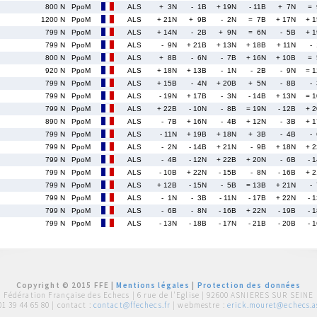
800 N
PpoM
ALS
+ 3N
- 1B
+ 19N
- 11B
+ 7N
= 
1200 N
PpoM
ALS
+ 21N
+ 9B
- 2N
= 7B
+ 17N
+ 
799 N
PpoM
ALS
+ 14N
- 2B
+ 9N
= 6N
- 5B
+ 
799 N
PpoM
ALS
- 9N
+ 21B
+ 13N
+ 18B
+ 11N
-
800 N
PpoM
ALS
+ 8B
- 6N
- 7B
+ 16N
+ 10B
= 
920 N
PpoM
ALS
+ 18N
+ 13B
- 1N
- 2B
- 9N
= 
799 N
PpoM
ALS
+ 15B
- 4N
+ 20B
+ 5N
- 8B
-
799 N
PpoM
ALS
- 19N
+ 17B
- 3N
- 14B
+ 13N
= 
799 N
PpoM
ALS
+ 22B
- 10N
- 8B
= 19N
- 12B
+ 
890 N
PpoM
ALS
- 7B
+ 16N
- 4B
+ 12N
- 3B
+ 
799 N
PpoM
ALS
- 11N
+ 19B
+ 18N
+ 3B
- 4B
-
799 N
PpoM
ALS
- 2N
- 14B
+ 21N
- 9B
+ 18N
+ 
799 N
PpoM
ALS
- 4B
- 12N
+ 22B
+ 20N
- 6B
- 
799 N
PpoM
ALS
- 10B
+ 22N
- 15B
- 8N
- 16B
+ 
799 N
PpoM
ALS
+ 12B
- 15N
- 5B
= 13B
+ 21N
-
799 N
PpoM
ALS
- 1N
- 3B
- 11N
- 17B
+ 22N
- 
799 N
PpoM
ALS
- 6B
- 8N
- 16B
+ 22N
- 19B
- 
799 N
PpoM
ALS
- 13N
- 18B
- 17N
- 21B
- 20B
- 
Copyright © 2015 FFE |
Mentions légales
|
Protection des données
Fédération Française des Echecs |
6 rue de l'Eglise | 92600 ASNIERES SUR SEINE
01 39 44 65 80
| contact :
contact@ffechecs.fr
| webmestre :
erick.mouret@echecs.as