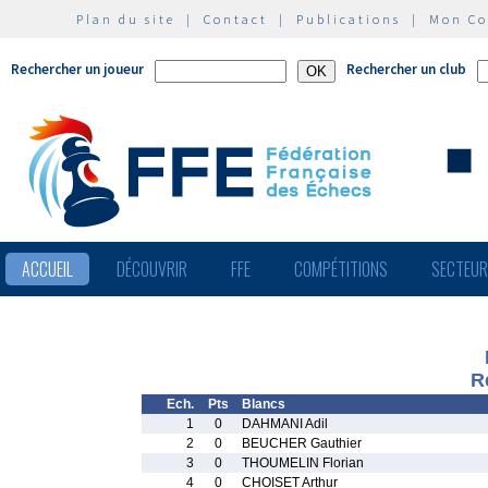
Plan du site
|
Contact
|
Publications
|
Mon C
Rechercher un joueur
Rechercher un club
ACCUEIL
DÉCOUVRIR
FFE
COMPÉTITIONS
SECTEU
R
Ech.
Pts
Blancs
1
0
DAHMANI Adil
2
0
BEUCHER Gauthier
3
0
THOUMELIN Florian
4
0
CHOISET Arthur