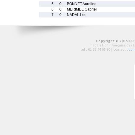
5
0
BONNET Aurelien
6
0
MERIMEE Gabriel
7
0
NADAL Leo
Copyright © 2015 FFE
Fédération Française des 
tél :
01 39 44 65 80
| contact :
con