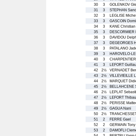
30
3
GOLENKOV Gl
31
3
STEPHAN Sand
32
3
LEGLISE Miche
33
3
GASCOIN Domi
34
3
KANE Christian
35
3
DESCORMIER N
36
3
DAVIDOU Delph
37
3
DEGEORGES H
38
3
PATALANO Jad
39
3
HAROVELO-LE
40
3
CHARPENTIER 
41
3
LEFORT Guilla
42
2½
VERNADET Ber
43
2½
VILLEVIEILLE 
44
2½
MARQUET Didi
45
2½
BELLAHCENE S
46
2½
LEPLAT Sebast
47
2½
LEFORT Thibau
48
2½
PERISSE Matte
49
2½
GAGUA Nani
50
2½
TRANCHESSET 
51
2
FERRE Gael
52
2
GERMAIN Tony
53
2
DAMOFLI Clem
54
2
BERTRU Yann-E