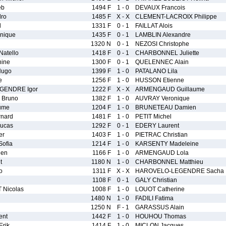
eb
1494 F
1 - 0
DEVAUX Francois
ro
1485 F
X - X
CLEMENT-LACROIX Philippe
l
1331 F
0 - 1
FAILLAT Alois
nique
1435 F
0 - 1
LAMBLIN Alexandre
1320 N
0 - 1
NEZOSI Christophe
atello
1418 F
0 - 1
CHARBONNEL Juliette
ine
1300 F
0 - 1
QUELENNEC Alain
ugo
1399 F
1 - 0
PATALANO Lila
e
1256 F
1 - 0
HUSSON Etienne
GENDRE Igor
1222 F
X - X
ARMENGAUD Guillaume
Bruno
1382 F
1 - 0
AUVRAY Veronique
ume
1204 F
1 - 0
BRUNETEAU Damien
nard
1481 F
1 - 0
PETIT Michel
Lucas
1292 F
0 - 1
EDERY Laurent
er
1403 F
1 - 0
PIETRAC Christian
ofia
1214 F
1 - 0
KARSENTY Madeleine
ien
1166 F
1 - 0
ARMENGAUD Lola
t
1180 N
1 - 0
CHARBONNEL Matthieu
o
1311 F
X - X
HAROVELO-LEGENDRE Sacha
1108 F
0 - 1
GALY Christian
Nicolas
1008 F
1 - 0
LOUOT Catherine
1480 N
1 - 0
FADILI Fatima
1250 N
F - 1
GARASSUS Alain
ent
1442 F
1 - 0
HOUHOU Thomas
rik
1414 F
1 - 0
MICLON Jacques