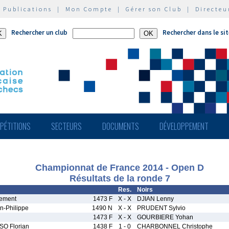
|
Publications
|
Mon Compte
|
Gérer son Club
|
Directeu
Rechercher un club
Rechercher dans le si
PÉTITIONS
SECTEURS
DOCUMENTS
DÉVELOPPEMENT
Championnat de France 2014 - Open D
Résultats de la ronde 7
Res.
Noirs
ement
1473 F
X - X
DJIAN Lenny
-Philippe
1490 N
X - X
PRUDENT Sylvio
1473 F
X - X
GOURBIERE Yohan
O Florian
1438 F
1 - 0
CHARBONNEL Christophe