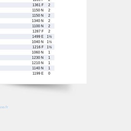
1361 F
2
1150 N
2
1150 N
2
1340 N
2
1100 N
2
1287 F
2
1499 E
1½
1040 N
1½
1216 F
1½
1060 N
1
1230 N
1
1210 N
1
1140 N
1
1199 E
0
so.fr