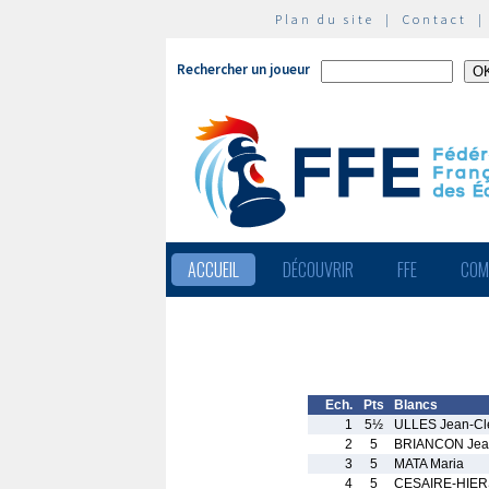
Plan du site
|
Contact
Rechercher un joueur
ACCUEIL
DÉCOUVRIR
FFE
COM
Ech.
Pts
Blancs
1
5½
ULLES Jean-Cl
2
5
BRIANCON Jean
3
5
MATA Maria
4
5
CESAIRE-HIERS