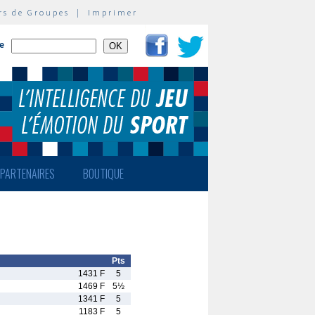
rs de Groupes
|
Imprimer
te
PARTENAIRES
BOUTIQUE
Pts
1431 F
5
1469 F
5½
1341 F
5
1183 F
5