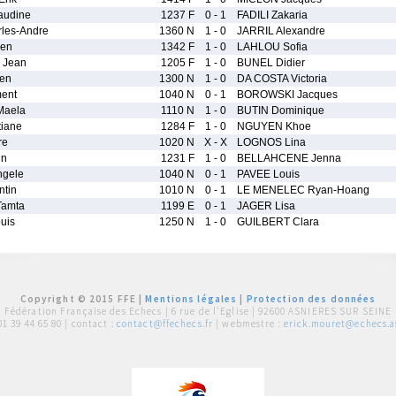
udine
1237 F
0 - 1
FADILI Zakaria
les-Andre
1360 N
1 - 0
JARRIL Alexandre
ien
1342 F
1 - 0
LAHLOU Sofia
 Jean
1205 F
1 - 0
BUNEL Didier
en
1300 N
1 - 0
DA COSTA Victoria
ent
1040 N
0 - 1
BOROWSKI Jacques
aela
1110 N
1 - 0
BUTIN Dominique
tiane
1284 F
1 - 0
NGUYEN Khoe
re
1020 N
X - X
LOGNOS Lina
in
1231 F
1 - 0
BELLAHCENE Jenna
gele
1040 N
0 - 1
PAVEE Louis
ntin
1010 N
0 - 1
LE MENELEC Ryan-Hoang
amta
1199 E
0 - 1
JAGER Lisa
uis
1250 N
1 - 0
GUILBERT Clara
Copyright © 2015 FFE |
Mentions légales
|
Protection des données
Fédération Française des Echecs |
6 rue de l'Eglise | 92600 ASNIERES SUR SEINE
01 39 44 65 80
| contact :
contact@ffechecs.fr
| webmestre :
erick.mouret@echecs.as