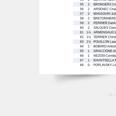
55
2
BRONGERS Cla
56
2
ARSENEC Char
57
2
MANSOURI Jul
58
2
BRETONNIERE
59
2
PERRIER Dami
60
2
SALGUES Clem
61
1½
ARMENGAUD M
62
1½
TERRIER Chris
63
1½
POUILLON Lau
64
1
BOBARD Anton
65
1
GRACCIONE An
66
1
NEZOSI Consta
67
1
KHUNTSELLA T
68
0
POPLAVSKY Lo
tél :