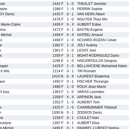
han
1442 F
1 - 0
THEALET Jeremie
rphe
1388 F
1 - 0
PERRIN Sophie
Y Denis
1435 F
0 - 1
VAN HERK Albert
1476 F
1 - 0
NGUYEN Thao Nhi
Marie-Claire
1406 F
X - X
AUBERT Estee
rice
1472 F
0 - 1
BASTIN Eugene
Michel
1469 F
X - X
HATREL Arnaud
lo
1468 F
1 - 0
ACHARD-ROZAN Celian
re
1382 F
1 - 0
JOLY Audrey
a
1361 F
1 - 0
LEOST Joel
s
1359 F
0 - 1
MOHIT-RODRIGUEZ Dario
s
1199 E
1 - 0
HADJOPOULOS Gregory
ogan
1429 F
1 - 0
BELLAHCENE Mohamed Adam
 Nils
1214 F
0 - 1
TIN Romain
1410 N
X - X
LAURENT Ekaterina
que
1492 F
0 - 1
FISCHER Thorange
1488 F
1 - 0
ROUX Jean-Marie
N Guy
1363 F
1 - 0
VARAS Leonides
1358 F
X - X
ARPINON Jack
n
1352 F
1 - 0
AUMONT Tom
r
1425 F
1 - 0
CHARBONNIER Thibault
m
1300 N
0 - 1
ZODROS Denis
ne
1239 F
0 - 1
COULET Axel
celyne
1397 F
0 - 1
AUBERT Elea
n-Michel
1499 E
0 - 1
FAVAREL-LUBEIGT Helina