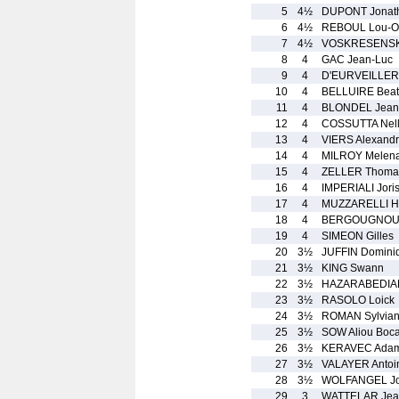
5
4½
DUPONT Jonat
6
4½
REBOUL Lou-O
7
4½
VOSKRESENSKI
8
4
GAC Jean-Luc
9
4
D'EURVEILLER 
10
4
BELLUIRE Beat
11
4
BLONDEL Jean-
12
4
COSSUTTA Nel
13
4
VIERS Alexand
14
4
MILROY Melen
15
4
ZELLER Thoma
16
4
IMPERIALI Jori
17
4
MUZZARELLI H
18
4
BERGOUGNOUX
19
4
SIMEON Gilles
20
3½
JUFFIN Domini
21
3½
KING Swann
22
3½
HAZARABEDIA
23
3½
RASOLO Loick
24
3½
ROMAN Sylvia
25
3½
SOW Aliou Boca
26
3½
KERAVEC Ada
27
3½
VALAYER Antoi
28
3½
WOLFANGEL Jo
29
3
WATTELAR Jea