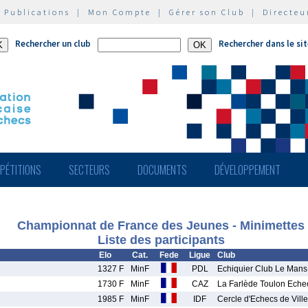
|
Publications
|
Mon Compte
|
Gérer son Club
|
Directeu
Rechercher un club
Rechercher dans le si
PÉTITIONS
SECTEURS
DOCUMENTS
DÉVELOPPEMENT
Championnat de France des Jeunes - Minimettes
Liste des participants
Elo
Cat.
Fede
Ligue
Club
1327 F
MinF
PDL
Echiquier Club Le Mans
1730 F
MinF
CAZ
La Farlède Toulon Eche
1985 F
MinF
IDF
Cercle d'Echecs de Ville