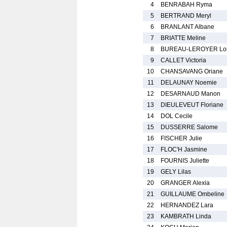
4
BENRABAH Ryma
5
BERTRAND Meryl
6
BRANLANT Albane
7
BRIATTE Meline
8
BUREAU-LEROYER Lo
9
CALLET Victoria
10
CHANSAVANG Oriane
11
DELAUNAY Noemie
12
DESARNAUD Manon
13
DIEULEVEUT Floriane
14
DOL Cecile
15
DUSSERRE Salome
16
FISCHER Julie
17
FLOC'H Jasmine
18
FOURNIS Juliette
19
GELY Lilas
20
GRANGER Alexia
21
GUILLAUME Ombeline
22
HERNANDEZ Lara
23
KAMBRATH Linda