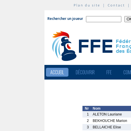
Plan du site
|
Contact
Rechercher un joueur
ACCUEIL
DÉCOUVRIR
FFE
COM
Nr
Nom
1
ALETON Lauriane
2
BEKHOUCHE Marion
3
BELLAICHE Elise