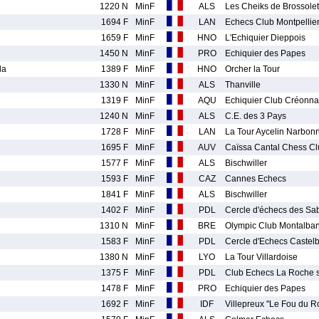
1220 N
MinF
ALS
Les Cheiks de Brossolet
1694 F
MinF
LAN
Echecs Club Montpellie
1659 F
MinF
HNO
L'Echiquier Dieppois
1450 N
MinF
PRO
Echiquier des Papes
la
1389 F
MinF
HNO
Orcher la Tour
1330 N
MinF
ALS
Thanville
1319 F
MinF
AQU
Echiquier Club Créonna
1240 N
MinF
ALS
C.E. des 3 Pays
1728 F
MinF
LAN
La Tour Aycelin Narbon
1695 F
MinF
AUV
Caïssa Cantal Chess Cl
1577 F
MinF
ALS
Bischwiller
1593 F
MinF
CAZ
Cannes Echecs
1841 F
MinF
ALS
Bischwiller
1402 F
MinF
PDL
Cercle d'échecs des Sa
1310 N
MinF
BRE
Olympic Club Montalban
1583 F
MinF
PDL
Cercle d'Echecs Castelb
1380 N
MinF
LYO
La Tour Villardoise
1375 F
MinF
PDL
Club Echecs La Roche 
1478 F
MinF
PRO
Echiquier des Papes
1692 F
MinF
IDF
Villepreux "Le Fou du Ro