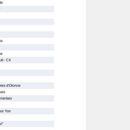
te
r
is
ne
ub : C4
bles d'Olonne
ais
riantais
sur Yon
i"