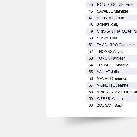
45
ROUZES Sibylle-Anne
46
SAVALLE Mathilde
47
SELLAMI Farida
48
SONET Kelly
49
SRISKANTHARAJAH Ni
50
SUSINI Lisa
51
TAMBURRO Clemence
52
THOMAS Anysia
53
TORCK Kathleen
54
TROADEC Anaelle
55
VALLAT Julie
56
VENET Clemence
57
VIGNETTE Jeanne
58
VINCKEN VASQUEZ Di
59
WEBER Manon
60
ZOUNANI Sarah