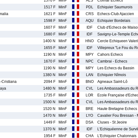
1570 F
MinF
ALS
Colmar Echecs
1517 F
MinF
PDL
Echiquier Saumurois
alia
1621 F
MinF
CRS
Echecs-Club Ajaccien
1598 F
MinF
AQU
Echiquier Bordelais
1607 F
MinF
IDF
Club d'Echecs de Maison
1680 F
MinF
IDF
Savigny-Le-Temple Ech
1400 N
MinF
HNO
Cercle Echiqueen Valer
1655 F
MinF
IDF
Villepreux "Le Fou du Ro
1190 N
MinF
MPY
Cahors Echecs
1670 F
MinF
NPC
Cambrai - Echecs
1190 N
MinF
MPY
Les Echecs du Bassin
1380 N
MinF
LAN
Echiquier Nîmois
Cristiana
2094 F
MinF
BNO
Agneaux Saint-Lô
aya
1480 N
MinF
CVL
Les Ambassadeurs du R
1735 F
MinF
LOR
Ecole Française d'Eche
1500 N
MinF
CVL
Les Ambassadeurs du R
1520 N
MinF
BRE
Haute Bretagne Echecs
1470 N
MinF
LYO
Cavalier Fou Bressan - 
1449 F
MinF
DSA
Cluses - St Jeoire
1370 N
MinF
IDF
L'Echiquéenne de Survil
1954 F
MinF
CHA
L'Echiquier Chalonnais