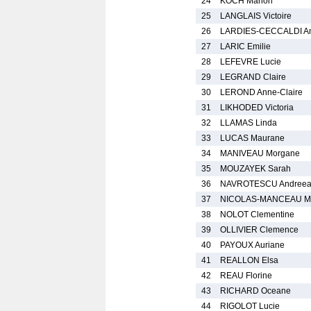
24
KOCH Marion
25
LANGLAIS Victoire
26
LARDIES-CECCALDI Am
27
LARIC Emilie
28
LEFEVRE Lucie
29
LEGRAND Claire
30
LEROND Anne-Claire
31
LIKHODED Victoria
32
LLAMAS Linda
33
LUCAS Maurane
34
MANIVEAU Morgane
35
MOUZAYEK Sarah
36
NAVROTESCU Andreea-
37
NICOLAS-MANCEAU M
38
NOLOT Clementine
39
OLLIVIER Clemence
40
PAYOUX Auriane
41
REALLON Elsa
42
REAU Florine
43
RICHARD Oceane
44
RIGOLOT Lucie