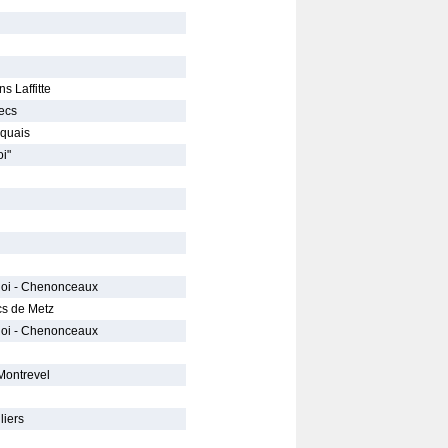
s Laffitte
ecs
iquais
i"
oi - Chenonceaux
cs de Metz
oi - Chenonceaux
Montrevel
liers