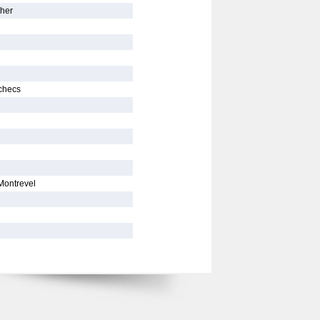
cher
Echecs
Montrevel