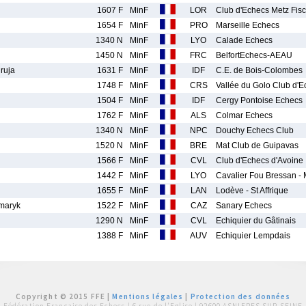
1607 F
MinF
LOR
Club d'Echecs Metz Fis
1654 F
MinF
PRO
Marseille Echecs
1340 N
MinF
LYO
Calade Echecs
1450 N
MinF
FRC
BelfortEchecs-AEAU
ruja
1631 F
MinF
IDF
C.E. de Bois-Colombes
1748 F
MinF
CRS
Vallée du Golo Club d'
1504 F
MinF
IDF
Cergy Pontoise Echecs
1762 F
MinF
ALS
Colmar Echecs
1340 N
MinF
NPC
Douchy Echecs Club
1520 N
MinF
BRE
Mat Club de Guipavas
1566 F
MinF
CVL
Club d'Echecs d'Avoine
1442 F
MinF
LYO
Cavalier Fou Bressan - 
1655 F
MinF
LAN
Lodève - St Affrique
maryk
1522 F
MinF
CAZ
Sanary Echecs
1290 N
MinF
CVL
Echiquier du Gâtinais
1388 F
MinF
AUV
Echiquier Lempdais
Copyright © 2015 FFE |
Mentions légales
|
Protection des données