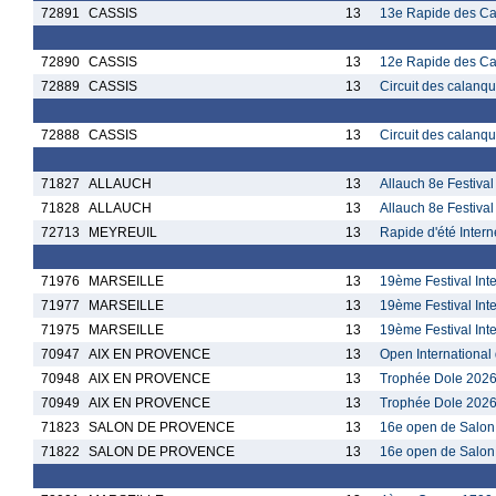
72891
CASSIS
13
13e Rapide des C
72890
CASSIS
13
12e Rapide des C
72889
CASSIS
13
Circuit des calanqu
72888
CASSIS
13
Circuit des calanq
71827
ALLAUCH
13
Allauch 8e Festiva
71828
ALLAUCH
13
Allauch 8e Festiva
72713
MEYREUIL
13
Rapide d'été Intern
71976
MARSEILLE
13
19ème Festival Inte
71977
MARSEILLE
13
19ème Festival Inte
71975
MARSEILLE
13
19ème Festival Inte
70947
AIX EN PROVENCE
13
Open International
70948
AIX EN PROVENCE
13
Trophée Dole 2026 
70949
AIX EN PROVENCE
13
Trophée Dole 2026 -
71823
SALON DE PROVENCE
13
16e open de Salon 
71822
SALON DE PROVENCE
13
16e open de Salon 