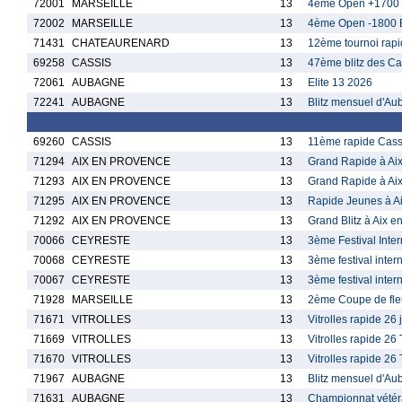
72001
MARSEILLE
13
4ème Open +1700 E
72002
MARSEILLE
13
4ème Open -1800 E
71431
CHATEAURENARD
13
12ème tournoi rapid
69258
CASSIS
13
47ème blitz des C
72061
AUBAGNE
13
Elite 13 2026
72241
AUBAGNE
13
Blitz mensuel d'Au
69260
CASSIS
13
11ème rapide Cass
71294
AIX EN PROVENCE
13
Grand Rapide à Aix
71293
AIX EN PROVENCE
13
Grand Rapide à Aix
71295
AIX EN PROVENCE
13
Rapide Jeunes à Ai
71292
AIX EN PROVENCE
13
Grand Blitz à Aix 
70066
CEYRESTE
13
3ème Festival Inte
70068
CEYRESTE
13
3ème festival inte
70067
CEYRESTE
13
3ème festival inte
71928
MARSEILLE
13
2ème Coupe de fleu
71671
VITROLLES
13
Vitrolles rapide 26
71669
VITROLLES
13
Vitrolles rapide 26
71670
VITROLLES
13
Vitrolles rapide 26
71967
AUBAGNE
13
Blitz mensuel d'Au
71631
AUBAGNE
13
Championnat vété