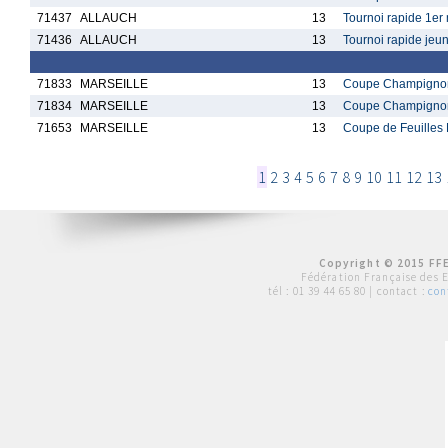
71437
ALLAUCH
13
Tournoi rapide 1er
71436
ALLAUCH
13
Tournoi rapide jeu
71833
MARSEILLE
13
Coupe Champignon 
71834
MARSEILLE
13
Coupe Champignon 
71653
MARSEILLE
13
Coupe de Feuilles 
1
2
3
4
5
6
7
8
9
10
11
12
13
Copyright © 2015 FFE
Fédération Française des 
tél :
01 39 44 65 80
| contact :
con