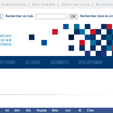
|
Publications
|
Mon Compte
|
Gérer son Club
|
Directeu
Rechercher un club
Rechercher dans le si
PÉTITIONS
SECTEURS
DOCUMENTS
DÉVELOPPEMENT
Af.
Info
Elo
Rapide
Blitz
Cat
M.
Club