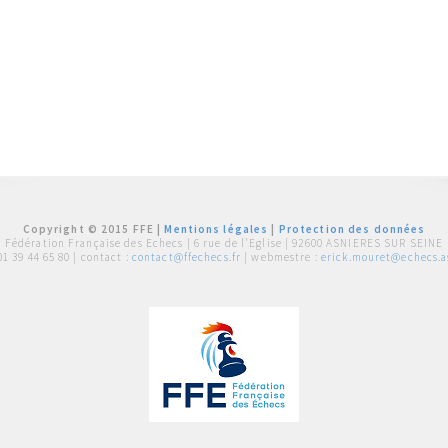
Copyright © 2015 FFE |
Mentions légales
|
Protection des données
Fédération Française des Echecs |
6 rue de l'Eglise | 92600 ASNIERES SUR SEINE
01 39 44 65 80
| contact :
contact@ffechecs.fr
| webmestre :
erick.mouret@echecs.as