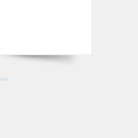
so.fr