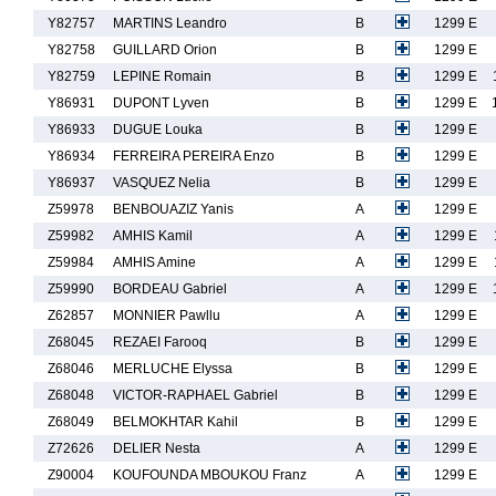
Y82757
MARTINS Leandro
B
1299 E
Y82758
GUILLARD Orion
B
1299 E
Y82759
LEPINE Romain
B
1299 E
Y86931
DUPONT Lyven
B
1299 E
Y86933
DUGUE Louka
B
1299 E
Y86934
FERREIRA PEREIRA Enzo
B
1299 E
Y86937
VASQUEZ Nelia
B
1299 E
Z59978
BENBOUAZIZ Yanis
A
1299 E
Z59982
AMHIS Kamil
A
1299 E
Z59984
AMHIS Amine
A
1299 E
Z59990
BORDEAU Gabriel
A
1299 E
Z62857
MONNIER Pawllu
A
1299 E
Z68045
REZAEI Farooq
B
1299 E
Z68046
MERLUCHE Elyssa
B
1299 E
Z68048
VICTOR-RAPHAEL Gabriel
B
1299 E
Z68049
BELMOKHTAR Kahil
B
1299 E
Z72626
DELIER Nesta
A
1299 E
Z90004
KOUFOUNDA MBOUKOU Franz
A
1299 E