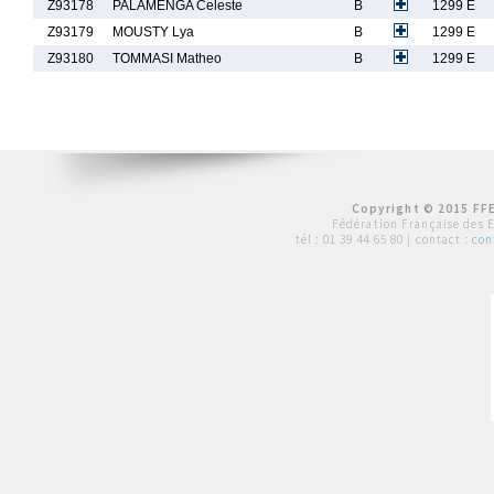
Z93178
PALAMENGA Celeste
B
1299 E
Z93179
MOUSTY Lya
B
1299 E
Z93180
TOMMASI Matheo
B
1299 E
Copyright © 2015 FFE
Fédération Française des 
tél :
01 39 44 65 80
| contact :
con