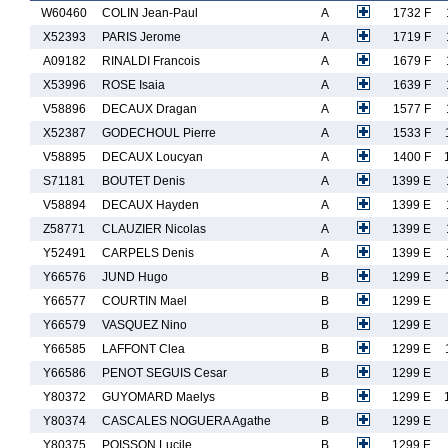
W60460
COLIN Jean-Paul
A
1732 F
X52393
PARIS Jerome
A
1719 F
A09182
RINALDI Francois
A
1679 F
X53996
ROSE Isaia
A
1639 F
V58896
DECAUX Dragan
A
1577 F
X52387
GODECHOUL Pierre
A
1533 F
V58895
DECAUX Loucyan
A
1400 F
S71181
BOUTET Denis
A
1399 E
V58894
DECAUX Hayden
A
1399 E
Z58771
CLAUZIER Nicolas
A
1399 E
Y52491
CARPELS Denis
A
1399 E
Y66576
JUND Hugo
B
1299 E
Y66577
COURTIN Mael
B
1299 E
Y66579
VASQUEZ Nino
B
1299 E
Y66585
LAFFONT Clea
B
1299 E
Y66586
PENOT SEGUIS Cesar
B
1299 E
Y80372
GUYOMARD Maelys
B
1299 E
Y80374
CASCALES NOGUERA Agathe
B
1299 E
Y80375
POISSON Lucile
B
1299 E