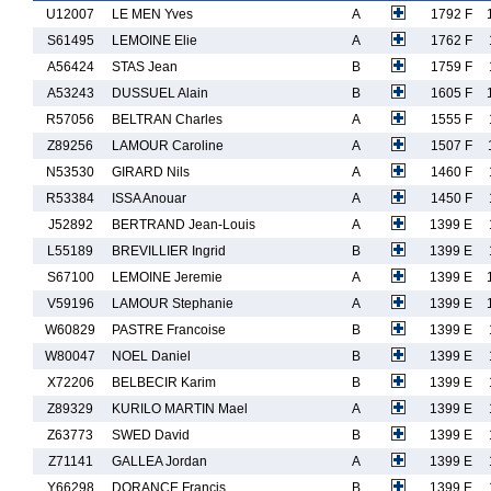
U12007
LE MEN Yves
A
1792 F
S61495
LEMOINE Elie
A
1762 F
A56424
STAS Jean
B
1759 F
A53243
DUSSUEL Alain
B
1605 F
R57056
BELTRAN Charles
A
1555 F
Z89256
LAMOUR Caroline
A
1507 F
N53530
GIRARD Nils
A
1460 F
R53384
ISSA Anouar
A
1450 F
J52892
BERTRAND Jean-Louis
A
1399 E
L55189
BREVILLIER Ingrid
B
1399 E
S67100
LEMOINE Jeremie
A
1399 E
V59196
LAMOUR Stephanie
A
1399 E
W60829
PASTRE Francoise
B
1399 E
W80047
NOEL Daniel
B
1399 E
X72206
BELBECIR Karim
B
1399 E
Z89329
KURILO MARTIN Mael
A
1399 E
Z63773
SWED David
B
1399 E
Z71141
GALLEA Jordan
A
1399 E
Y66298
DORANCE Francis
B
1399 E