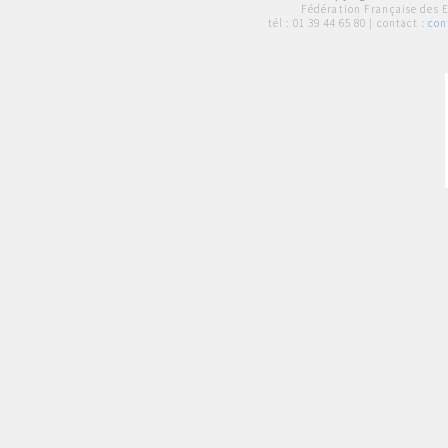
Fédération Française des 
tél :
01 39 44 65 80
| contact :
con