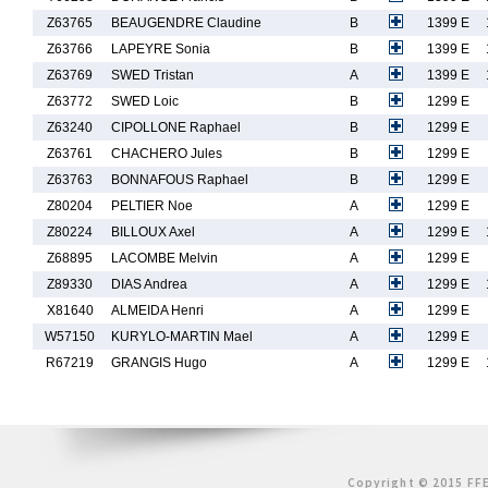
Z63765
BEAUGENDRE Claudine
B
1399 E
Z63766
LAPEYRE Sonia
B
1399 E
Z63769
SWED Tristan
A
1399 E
Z63772
SWED Loic
B
1299 E
Z63240
CIPOLLONE Raphael
B
1299 E
Z63761
CHACHERO Jules
B
1299 E
Z63763
BONNAFOUS Raphael
B
1299 E
Z80204
PELTIER Noe
A
1299 E
Z80224
BILLOUX Axel
A
1299 E
Z68895
LACOMBE Melvin
A
1299 E
Z89330
DIAS Andrea
A
1299 E
X81640
ALMEIDA Henri
A
1299 E
W57150
KURYLO-MARTIN Mael
A
1299 E
R67219
GRANGIS Hugo
A
1299 E
Copyright © 2015 FFE