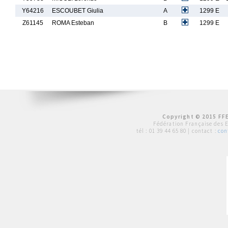
Y64216
ESCOUBET Giulia
A
1299 E
Z61145
ROMA Esteban
B
1299 E
Copyright © 2015 FFE
Fédération Française des 
tél :
01 39 44 65 80
| contact :
con