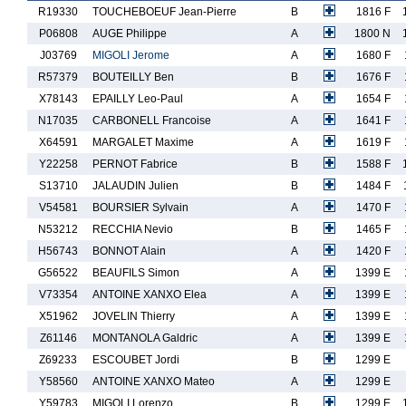
R19330
TOUCHEBOEUF Jean-Pierre
B
1816 F
P06808
AUGE Philippe
A
1800 N
J03769
MIGOLI Jerome
A
1680 F
R57379
BOUTEILLY Ben
B
1676 F
X78143
EPAILLY Leo-Paul
A
1654 F
N17035
CARBONELL Francoise
A
1641 F
X64591
MARGALET Maxime
A
1619 F
Y22258
PERNOT Fabrice
B
1588 F
S13710
JALAUDIN Julien
B
1484 F
V54581
BOURSIER Sylvain
A
1470 F
N53212
RECCHIA Nevio
B
1465 F
H56743
BONNOT Alain
A
1420 F
G56522
BEAUFILS Simon
A
1399 E
V73354
ANTOINE XANXO Elea
A
1399 E
X51962
JOVELIN Thierry
A
1399 E
Z61146
MONTANOLA Galdric
A
1399 E
Z69233
ESCOUBET Jordi
B
1299 E
Y58560
ANTOINE XANXO Mateo
A
1299 E
Y59783
MIGOLI Lorenzo
B
1299 E