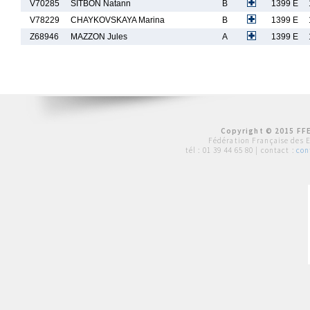
V70285
SITBON Natann
B
1399 E
V78229
CHAYKOVSKAYA Marina
B
1399 E
Z68946
MAZZON Jules
A
1399 E
Copyright © 2015 FFE
Fédération Française des 
tél :
01 39 44 65 80
| contact :
con