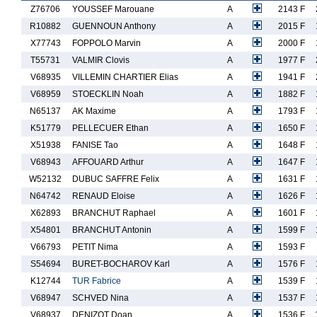
Z76706
YOUSSEF Marouane
A
2143 F
R10882
GUENNOUN Anthony
A
2015 F
X77743
FOPPOLO Marvin
A
2000 F
T55731
VALMIR Clovis
A
1977 F
V68935
VILLEMIN CHARTIER Elias
A
1941 F
V68959
STOECKLIN Noah
A
1882 F
N65137
AK Maxime
A
1793 F
K51779
PELLECUER Ethan
A
1650 F
X51938
FANISE Tao
A
1648 F
V68943
AFFOUARD Arthur
A
1647 F
W52132
DUBUC SAFFRE Felix
A
1631 F
N64742
RENAUD Eloise
A
1626 F
X62893
BRANCHUT Raphael
A
1601 F
X54801
BRANCHUT Antonin
A
1599 F
V66793
PETIT Nima
A
1593 F
S54694
BURET-BOCHAROV Karl
A
1576 F
K12744
TUR Fabrice
A
1539 F
V68947
SCHVED Nina
A
1537 F
V68937
DENIZOT Doan
A
1536 F