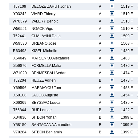
T57109
DELOZE ZAHUT Jonah
A
1519 F
Y03242
VIARD Thierry
A
1519 F
W78379
VALERY Benoit
A
1513 F
W56551
NOACK Vigo
A
1510 F
T52441
GHALAYINI Dalia
A
1509 F
W59530
URBANO Jose
A
1508 F
R63498
KIGEL Michelle
A
1489 F
X64049
MATSENKO Alexandre
A
1483 F
S56876
FORMELLA Malia
A
1476 F
W71020
BENMESBAH Aedan
A
1474 F
T52204
HEUZE Adrien
B
1473 F
Y69596
MARMAYOU Tom
A
1458 F
X60108
JACOB Auguste
A
1454 F
X66369
BEYSSAC Louca
A
1435 F
T56844
RUF Lomee
B
1422 F
X84836
SITBON Yohan
B
1399 E
Y58150
SANTACANA Amandine
B
1399 E
V70284
SITBON Benjamin
B
1399 E