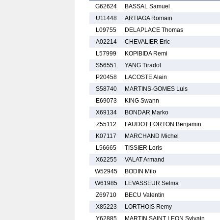
G62624
BASSAL Samuel
U11448
ARTIAGA Romain
L09755
DELAPLACE Thomas
A02214
CHEVALIER Eric
L57999
KOPIBIDA Remi
S56551
YANG Tiradol
P20458
LACOSTE Alain
S58740
MARTINS-GOMES Luis
E69073
KING Swann
X69134
BONDAR Marko
Z55112
FAUDOT FORTON Benjamin
K07117
MARCHAND Michel
L56665
TISSIER Loris
X62255
VALAT Armand
W52945
BODIN Milo
W61985
LEVASSEUR Selma
Z69710
BECU Valentin
X85223
LORTHOIS Remy
Y62885
MARTIN SAINT LEON Sylvain