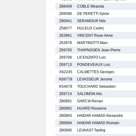
Z88409
COBLE Miranda
Z89586
DE PERETTI Sylvie
Z90941
SERAMOUR Nils
Z58077
HULEUX Cedric
Z63961
VINCENT Rose-Anne
Z63976
MARTINOTTI Marc
Z69705
THAPNGOEN Jean-Pierre
Z69706
LICENZIATO Loic
Z69713
PONDEVEAUX Loic
X62245
CALMETTES Georges
N56778
LEVASSEUR Jerome
K54679
TOUCHARD Sebastien
Z69714
SALOMON Alix
Z80891
GARCIA Renan
Z80892
HUARD Roxanne
Z80893
HAIDAR HAMAD Alexandre
Z80894
HAIDAR HAMAD Romain
Z80895
LEVAAST Taidhg