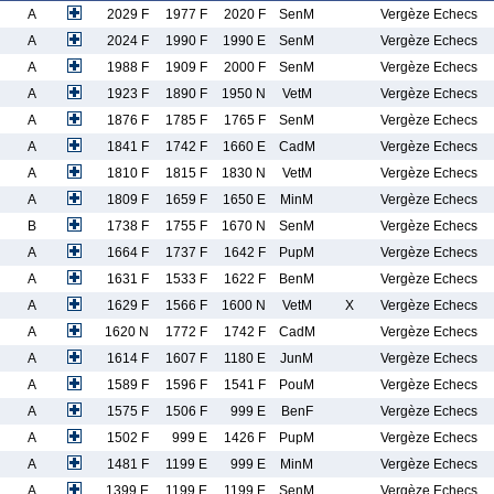
A
2029 F
1977 F
2020 F
SenM
Vergèze Echecs
A
2024 F
1990 F
1990 E
SenM
Vergèze Echecs
A
1988 F
1909 F
2000 F
SenM
Vergèze Echecs
A
1923 F
1890 F
1950 N
VetM
Vergèze Echecs
A
1876 F
1785 F
1765 F
SenM
Vergèze Echecs
A
1841 F
1742 F
1660 E
CadM
Vergèze Echecs
A
1810 F
1815 F
1830 N
VetM
Vergèze Echecs
A
1809 F
1659 F
1650 E
MinM
Vergèze Echecs
B
1738 F
1755 F
1670 N
SenM
Vergèze Echecs
A
1664 F
1737 F
1642 F
PupM
Vergèze Echecs
A
1631 F
1533 F
1622 F
BenM
Vergèze Echecs
A
1629 F
1566 F
1600 N
VetM
X
Vergèze Echecs
A
1620 N
1772 F
1742 F
CadM
Vergèze Echecs
A
1614 F
1607 F
1180 E
JunM
Vergèze Echecs
A
1589 F
1596 F
1541 F
PouM
Vergèze Echecs
A
1575 F
1506 F
999 E
BenF
Vergèze Echecs
A
1502 F
999 E
1426 F
PupM
Vergèze Echecs
A
1481 F
1199 E
999 E
MinM
Vergèze Echecs
A
1399 E
1199 E
1199 E
SenM
Vergèze Echecs