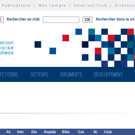
|
Publications
|
Mon Compte
|
Gérer son Club
|
Directeu
Rechercher un club
Rechercher dans le si
PÉTITIONS
SECTEURS
DOCUMENTS
DÉVELOPPEMENT
Af.
Info
Elo
Rapide
Blitz
Cat
M.
Club