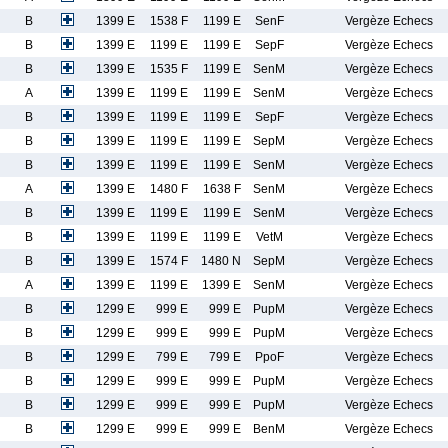
B
1399 E
1538 F
1199 E
SenF
Vergèze Echecs
B
1399 E
1199 E
1199 E
SepF
Vergèze Echecs
B
1399 E
1535 F
1199 E
SenM
Vergèze Echecs
A
1399 E
1199 E
1199 E
SenM
Vergèze Echecs
B
1399 E
1199 E
1199 E
SepF
Vergèze Echecs
B
1399 E
1199 E
1199 E
SepM
Vergèze Echecs
B
1399 E
1199 E
1199 E
SenM
Vergèze Echecs
A
1399 E
1480 F
1638 F
SenM
Vergèze Echecs
B
1399 E
1199 E
1199 E
SenM
Vergèze Echecs
B
1399 E
1199 E
1199 E
VetM
Vergèze Echecs
B
1399 E
1574 F
1480 N
SepM
Vergèze Echecs
A
1399 E
1199 E
1399 E
SenM
Vergèze Echecs
B
1299 E
999 E
999 E
PupM
Vergèze Echecs
B
1299 E
999 E
999 E
PupM
Vergèze Echecs
B
1299 E
799 E
799 E
PpoF
Vergèze Echecs
B
1299 E
999 E
999 E
PupM
Vergèze Echecs
B
1299 E
999 E
999 E
PupM
Vergèze Echecs
B
1299 E
999 E
999 E
BenM
Vergèze Echecs