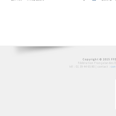
Copyright © 2015 FFE
Fédération Française des 
tél :
01 39 44 65 80
| contact :
con