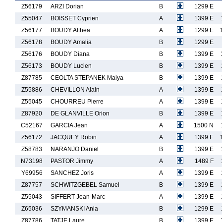
Z56179
ARZI Dorian
B
1299 E
Z55047
BOISSET Cyprien
A
1399 E
Z56177
BOUDY Althea
A
1299 E
Z56178
BOUDY Amalia
B
1299 E
Z56176
BOUDY Diana
B
1399 E
Z56173
BOUDY Lucien
B
1399 E
Z87785
CEOLTA STEPANEK Maiya
B
1399 E
Z55886
CHEVILLON Alain
A
1399 E
Z55045
CHOURREU Pierre
A
1399 E
Z87920
DE GLANVILLE Orion
B
1399 E
C52167
GARCIA Jean
A
1500 N
Z56172
JACQUEY Robin
A
1399 E
Z58783
NARANJO Daniel
B
1399 E
N73198
PASTOR Jimmy
A
1489 F
Y69956
SANCHEZ Joris
A
1399 E
Z87757
SCHWITZGEBEL Samuel
B
1399 E
Z55043
SIFFERT Jean-Marc
A
1399 E
Z65036
SZYMANSKI Ania
B
1299 E
Z87786
TATJE Laure
B
1399 E