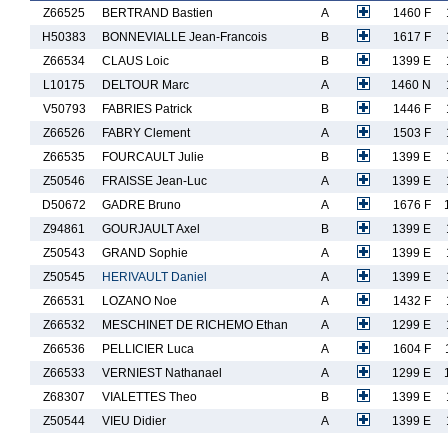
Z66525
BERTRAND Bastien
A
1460 F
H50383
BONNEVIALLE Jean-Francois
B
1617 F
Z66534
CLAUS Loic
B
1399 E
L10175
DELTOUR Marc
A
1460 N
V50793
FABRIES Patrick
B
1446 F
Z66526
FABRY Clement
A
1503 F
Z66535
FOURCAULT Julie
B
1399 E
Z50546
FRAISSE Jean-Luc
A
1399 E
D50672
GADRE Bruno
A
1676 F
Z94861
GOURJAULT Axel
B
1399 E
Z50543
GRAND Sophie
A
1399 E
Z50545
HERIVAULT Daniel
A
1399 E
Z66531
LOZANO Noe
A
1432 F
Z66532
MESCHINET DE RICHEMO Ethan
A
1299 E
Z66536
PELLICIER Luca
A
1604 F
Z66533
VERNIEST Nathanael
A
1299 E
Z68307
VIALETTES Theo
B
1399 E
Z50544
VIEU Didier
A
1399 E