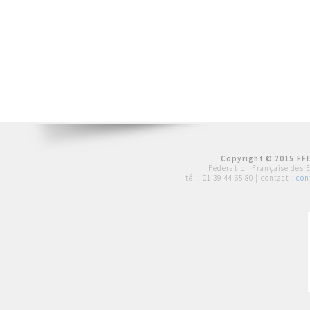
Copyright © 2015 FFE
Fédération Française des 
tél :
01 39 44 65 80
| contact :
con