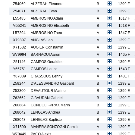
Z54069
ALZERAH Eleonore
B
1299 E
Z54071
ALZERAH Evan
B
1299 E
L55485
AMBROSINO Adam
A
1617 F
M55241
AMBROSINO Elisabeth
B
1518 F
L57294
AMBROSINO Theo
A
1847 F
X79897
ANGLAS Leo
A
1299 E
X71582
AUGIER Constantin
A
1299 E
W79994
BARNAOUI Aaron
A
1465 F
Z51146
CAMPOS Geraldine
B
1399 E
Y65751
CAMPOS Louca
A
1543 F
Y87089
CRASSOUS Lenny
A
1481 F
Z58244
D'ALESSANDRO Gaspard
B
1299 E
Z53300
DEVAUTOUR Marine
B
1399 E
Z62652
GIBAUDAN Gabriel
B
1299 E
Z60884
GONDOLF-PRAX Marin
B
1299 E
Z68042
LENGLAS Andrea
B
1299 E
Z68043
LENGLAS Baptiste
B
1299 E
X71590
MANERA SONZOGNI Camille
A
1299 E
W70449
PACO Alexis
A
1299 E