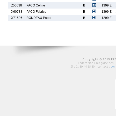
Z50538
PACO Celine
B
1399 E
X60783
PACO Fabrice
B
1399 E
X71596
RONDEAU Paolo
B
1299 E
Copyright © 2015 FFE
Fédération Française des 
tél :
01 39 44 65 80
| contact :
con