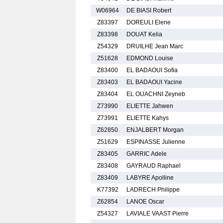
W06964
DE BIASI Robert
Z83397
DOREULI Elene
Z83398
DOUAT Kelia
Z54329
DRUILHE Jean Marc
Z51628
EDMOND Louise
Z83400
EL BADAOUI Sofia
Z83403
EL BADAOUI Yacine
Z83404
EL OUACHNI Zeyneb
Z73990
ELIETTE Jahwen
Z73991
ELIETTE Kahys
Z62850
ENJALBERT Morgan
Z51629
ESPINASSE Julienne
Z83405
GARRIC Adele
Z83408
GAYRAUD Raphael
Z83409
LABYRE Apolline
K77392
LADRECH Philippe
Z62854
LANOE Oscar
Z54327
LAVIALE VAAST Pierre