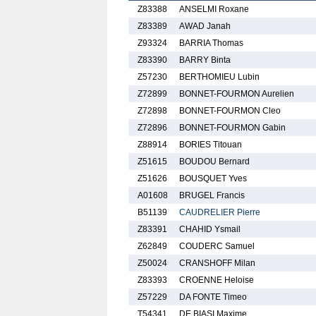
Z83388
ANSELMI Roxane
Z83389
AWAD Janah
Z93324
BARRIA Thomas
Z83390
BARRY Binta
Z57230
BERTHOMIEU Lubin
Z72899
BONNET-FOURMON Aurelien
Z72898
BONNET-FOURMON Cleo
Z72896
BONNET-FOURMON Gabin
Z88914
BORIES Titouan
Z51615
BOUDOU Bernard
Z51626
BOUSQUET Yves
A01608
BRUGEL Francis
B51139
CAUDRELIER Pierre
Z83391
CHAHID Ysmail
Z62849
COUDERC Samuel
Z50024
CRANSHOFF Milan
Z83393
CROENNE Heloise
Z57229
DA FONTE Timeo
T54341
DE BIASI Maxime