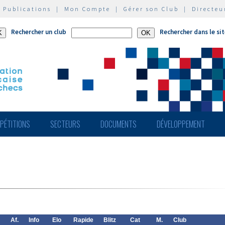
|
Publications
|
Mon Compte
|
Gérer son Club
|
Directeu
Rechercher un club
Rechercher dans le si
PÉTITIONS
SECTEURS
DOCUMENTS
DÉVELOPPEMENT
Af.
Info
Elo
Rapide
Blitz
Cat
M.
Club