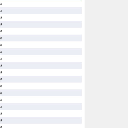
la
la
la
la
la
la
la
la
la
la
la
la
la
la
la
la
la
la
la