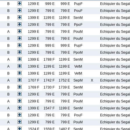
B
1299 E
999 E
999 E
PupF
Echiquier du Sega
B
1299 E
799 E
799 E
PouF
Echiquier du Sega
B
1399 E
1199 E
1199 E
SenM
Echiquier du Sega
B
1299 E
799 E
799 E
PpoF
Echiquier du Sega
A
1299 E
799 E
799 E
PouM
Echiquier du Sega
B
1299 E
799 E
799 E
PouM
Echiquier du Sega
B
1299 E
999 E
999 E
PupF
Echiquier du Sega
B
1299 E
799 E
799 E
PpoM
Echiquier du Sega
A
1399 E
1788 F
1199 E
SenM
Echiquier du Sega
A
1399 E
1199 E
1199 E
VetM
Echiquier du Sega
B
1399 E
1199 E
1199 E
VetM
Echiquier du Sega
A
1707 F
1742 F
1752 E
SepM
X
Echiquier du Sega
B
1769 F
1730 F
1739 E
SenM
Echiquier du Sega
B
1299 E
799 E
799 E
PouM
Echiquier du Sega
A
1299 E
799 E
799 E
PouM
Echiquier du Sega
A
1399 E
1547 F
1199 E
SenM
Echiquier du Sega
B
1299 E
799 E
799 E
PouF
Echiquier du Sega
A
1299 E
799 E
799 E
PouM
Echiquier du Sega
A
1524 F
1559 F
1482 F
SenM
Echiquier du Sega