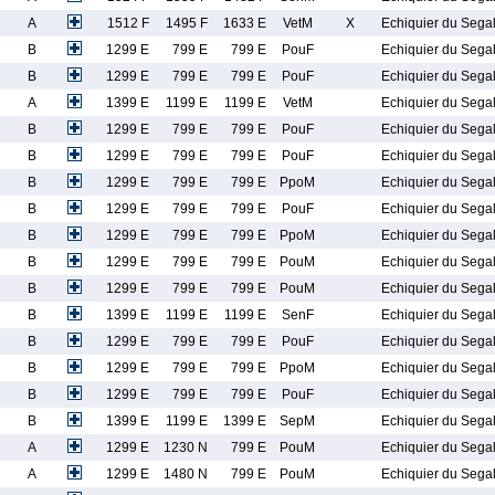
A
1512 F
1495 F
1633 E
VetM
X
Echiquier du Sega
B
1299 E
799 E
799 E
PouF
Echiquier du Sega
B
1299 E
799 E
799 E
PouF
Echiquier du Sega
A
1399 E
1199 E
1199 E
VetM
Echiquier du Sega
B
1299 E
799 E
799 E
PouF
Echiquier du Sega
B
1299 E
799 E
799 E
PouF
Echiquier du Sega
B
1299 E
799 E
799 E
PpoM
Echiquier du Sega
B
1299 E
799 E
799 E
PouF
Echiquier du Sega
B
1299 E
799 E
799 E
PpoM
Echiquier du Sega
B
1299 E
799 E
799 E
PouM
Echiquier du Sega
B
1299 E
799 E
799 E
PouM
Echiquier du Sega
B
1399 E
1199 E
1199 E
SenF
Echiquier du Sega
B
1299 E
799 E
799 E
PouF
Echiquier du Sega
B
1299 E
799 E
799 E
PpoM
Echiquier du Sega
B
1299 E
799 E
799 E
PouF
Echiquier du Sega
B
1399 E
1199 E
1399 E
SepM
Echiquier du Sega
A
1299 E
1230 N
799 E
PouM
Echiquier du Sega
A
1299 E
1480 N
799 E
PouM
Echiquier du Sega