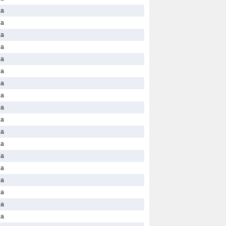
la
la
la
la
la
la
la
la
la
la
la
la
la
la
la
la
la
la