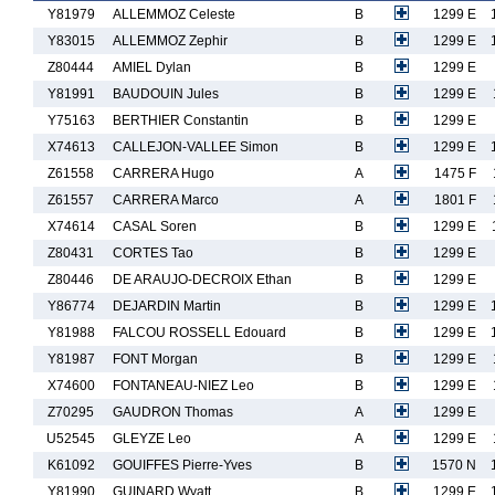
Y81979
ALLEMMOZ Celeste
B
1299 E
Y83015
ALLEMMOZ Zephir
B
1299 E
Z80444
AMIEL Dylan
B
1299 E
Y81991
BAUDOUIN Jules
B
1299 E
Y75163
BERTHIER Constantin
B
1299 E
X74613
CALLEJON-VALLEE Simon
B
1299 E
Z61558
CARRERA Hugo
A
1475 F
Z61557
CARRERA Marco
A
1801 F
X74614
CASAL Soren
B
1299 E
Z80431
CORTES Tao
B
1299 E
Z80446
DE ARAUJO-DECROIX Ethan
B
1299 E
Y86774
DEJARDIN Martin
B
1299 E
Y81988
FALCOU ROSSELL Edouard
B
1299 E
Y81987
FONT Morgan
B
1299 E
X74600
FONTANEAU-NIEZ Leo
B
1299 E
Z70295
GAUDRON Thomas
A
1299 E
U52545
GLEYZE Leo
A
1299 E
K61092
GOUIFFES Pierre-Yves
B
1570 N
Y81990
GUINARD Wyatt
B
1299 E