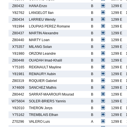
Z80432
HANA Enzo
B
1299 E
Y82762
LANGELOT Ilan
B
1299 E
Z80434
LARRIEU Wendy
B
1299 E
Y81994
LOUPIAS PEREZ Romane
B
1299 E
Z80437
MARTIN Alexandre
B
1299 E
Z80440
MARTY Loan
B
1299 E
X75357
MILANG Solan
B
1299 E
Y81980
ORZONI Leandre
B
1299 E
Z80448
OUADAH Imad-Khalil
B
1299 E
Y75165
REIGNAULT Mayline
B
1299 E
Y81981
REMAURY Aubin
B
1299 E
Z80319
ROQUIER Gabriel
B
1299 E
X74609
SANCHEZ Mathis
B
1299 E
Z80442
SARRAT-MAAROUFI Mourad
B
1299 E
W75604
SOLER-BRIERS Yannis
B
1299 E
Y82010
THERON Jorys
B
1299 E
Y75162
TREMBLAIS Ethan
B
1299 E
Z70296
VALERO Luis
A
1299 E