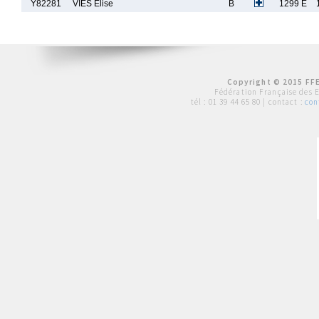
Y82281
VIES Elise
B
1299 E
Copyright © 2015 FFE
Fédération Française des 
tél :
01 39 44 65 80
| contact :
con