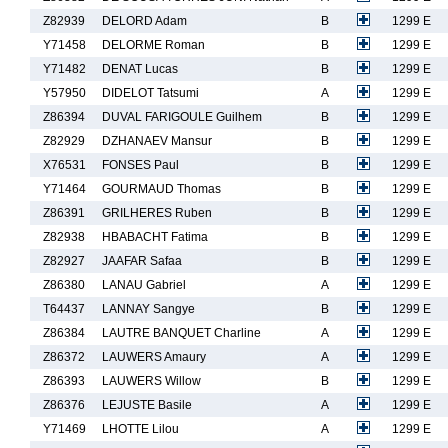
Z82939
DELORD Adam
B
1299 E
Y71458
DELORME Roman
B
1299 E
Y71482
DENAT Lucas
B
1299 E
Y57950
DIDELOT Tatsumi
A
1299 E
Z86394
DUVAL FARIGOULE Guilhem
B
1299 E
Z82929
DZHANAEV Mansur
B
1299 E
X76531
FONSES Paul
B
1299 E
Y71464
GOURMAUD Thomas
B
1299 E
Z86391
GRILHERES Ruben
B
1299 E
Z82938
HBABACHT Fatima
B
1299 E
Z82927
JAAFAR Safaa
B
1299 E
Z86380
LANAU Gabriel
A
1299 E
T64437
LANNAY Sangye
B
1299 E
Z86384
LAUTRE BANQUET Charline
A
1299 E
Z86372
LAUWERS Amaury
A
1299 E
Z86393
LAUWERS Willow
B
1299 E
Z86376
LEJUSTE Basile
A
1299 E
Y71469
LHOTTE Lilou
A
1299 E