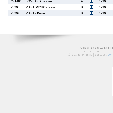
Y71481
LOMBARD Bastien
A
1299 E
Z82940
MARTI PICHON Natan
B
1299 E
Z82926
MARTY Kevin
B
1299 E
Copyright © 2015 FFE
Fédération Française des 
tél :
01 39 44 65 80
| contact :
con