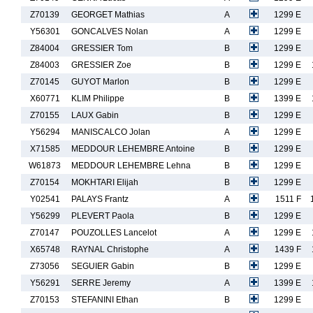
Z70139
GEORGET Mathias
A
1299 E
Y56301
GONCALVES Nolan
A
1299 E
Z84004
GRESSIER Tom
B
1299 E
Z84003
GRESSIER Zoe
B
1299 E
Z70145
GUYOT Marlon
B
1299 E
X60771
KLIM Philippe
B
1399 E
Z70155
LAUX Gabin
B
1299 E
Y56294
MANISCALCO Jolan
A
1299 E
X71585
MEDDOUR LEHEMBRE Antoine
B
1299 E
W61873
MEDDOUR LEHEMBRE Lehna
B
1299 E
Z70154
MOKHTARI Elijah
B
1299 E
Y02541
PALAYS Frantz
A
1511 F
Y56299
PLEVERT Paola
B
1299 E
Z70147
POUZOLLES Lancelot
A
1299 E
X65748
RAYNAL Christophe
A
1439 F
Z73056
SEGUIER Gabin
B
1299 E
Y56291
SERRE Jeremy
A
1399 E
Z70153
STEFANINI Ethan
B
1299 E