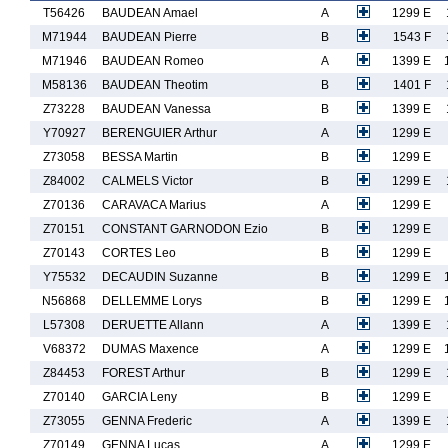
T56426
BAUDEAN Amael
A
1299 E
M71944
BAUDEAN Pierre
B
1543 F
M71946
BAUDEAN Romeo
A
1399 E
M58136
BAUDEAN Theotim
B
1401 F
Z73228
BAUDEAN Vanessa
B
1399 E
Y70927
BERENGUIER Arthur
A
1299 E
Z73058
BESSA Martin
B
1299 E
Z84002
CALMELS Victor
B
1299 E
Z70136
CARAVACA Marius
A
1299 E
Z70151
CONSTANT GARNODON Ezio
B
1299 E
Z70143
CORTES Leo
B
1299 E
Y75532
DECAUDIN Suzanne
B
1299 E
N56868
DELLEMME Lorys
B
1299 E
L57308
DERUETTE Allann
A
1399 E
V68372
DUMAS Maxence
A
1299 E
Z84453
FOREST Arthur
B
1299 E
Z70140
GARCIA Leny
B
1299 E
Z73055
GENNA Frederic
A
1399 E
Z70149
GENNA Lucas
A
1299 E