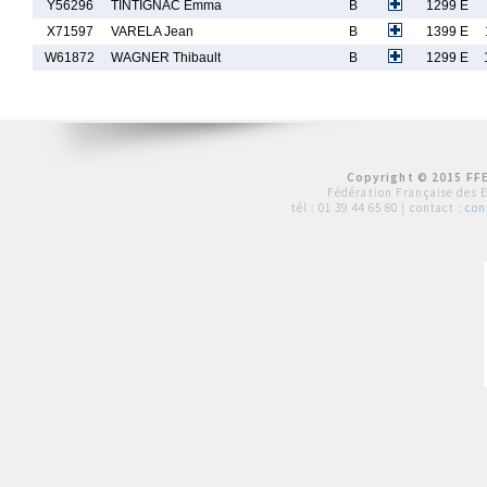
Y56296
TINTIGNAC Emma
B
1299 E
X71597
VARELA Jean
B
1399 E
W61872
WAGNER Thibault
B
1299 E
Copyright © 2015 FFE
Fédération Française des 
tél :
01 39 44 65 80
| contact :
con