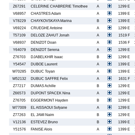
Z67291
CELERINE CHABRERIE Timothee
A
1299 E
V68957
CHASTRES Adam
A
1399 E
V78229
CHAYKOVSKAYA Marina
B
1399 E
V69224
CRUEGHE Antoine
A
1299 E
T57109
DELOZE ZAHUT Jonah
A
1519 F
V68937
DENIZOT Doan
A
1536 F
Y64079
DENIZOT Serena
A
1299 E
Z76703
DJABELKHIR Isaac
B
1299 E
Y54547
DUBOE Laurent
A
1399 E
W70285
DUBUC Toyan
A
1399 E
W52132
DUBUC SAFFRE Felix
A
1631 F
Z77217
DUMAS Achille
B
1299 E
Z66573
DUPONT SPACEK Nina
A
1299 E
Z76705
EGGERMONT Hayden
B
1299 E
W77009
EL AISSAOUI Sofyane
A
1299 E
Z77263
EL JAMI Naim
B
1299 E
V12136
ESTEVEZ Bruno
B
1399 E
Y51576
FANISE Alois
A
1399 E