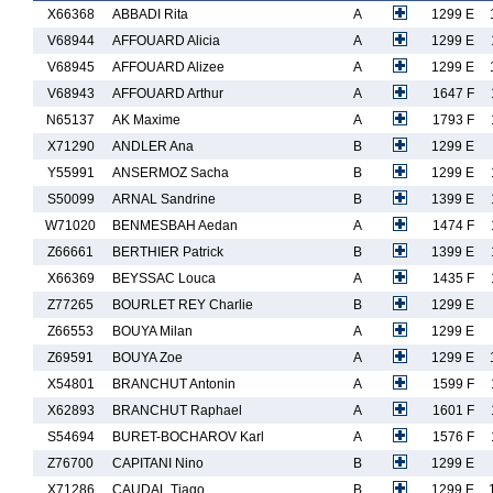
X66368
ABBADI Rita
A
1299 E
V68944
AFFOUARD Alicia
A
1299 E
V68945
AFFOUARD Alizee
A
1299 E
V68943
AFFOUARD Arthur
A
1647 F
N65137
AK Maxime
A
1793 F
X71290
ANDLER Ana
B
1299 E
Y55991
ANSERMOZ Sacha
B
1299 E
S50099
ARNAL Sandrine
B
1399 E
W71020
BENMESBAH Aedan
A
1474 F
Z66661
BERTHIER Patrick
B
1399 E
X66369
BEYSSAC Louca
A
1435 F
Z77265
BOURLET REY Charlie
B
1299 E
Z66553
BOUYA Milan
A
1299 E
Z69591
BOUYA Zoe
A
1299 E
X54801
BRANCHUT Antonin
A
1599 F
X62893
BRANCHUT Raphael
A
1601 F
S54694
BURET-BOCHAROV Karl
A
1576 F
Z76700
CAPITANI Nino
B
1299 E
X71286
CAUDAL Tiago
B
1299 E