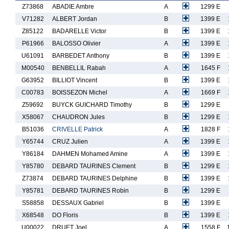
Z73868
ABADIE Ambre
A
1299 E
V71282
ALBERT Jordan
B
1399 E
Z85122
BADARELLE Victor
B
1399 E
P61966
BALOSSO Olivier
A
1399 E
U61091
BARBEDET Anthony
B
1399 E
M00540
BENBELLIL Rabah
A
1645 F
G63952
BILLIOT Vincent
B
1399 E
C00783
BOISSEZON Michel
A
1669 F
Z59692
BUYCK GUICHARD Timothy
B
1299 E
X58067
CHAUDRON Jules
B
1299 E
B51036
CRIVELLE Patrick
A
1828 F
Y65744
CRUZ Julien
A
1399 E
Y86184
DAHMEN Mohamed Amine
A
1399 E
Y85780
DEBARD TAURINES Clement
B
1299 E
Z73874
DEBARD TAURINES Delphine
B
1399 E
Y85781
DEBARD TAURINES Robin
B
1299 E
S58858
DESSAUX Gabriel
B
1399 E
X68548
DO Floris
B
1399 E
U00022
DRUET Joel
A
1558 F