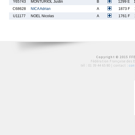
Y65743
MONTURIOL Justin
B
1299 E
C68628
NICA Adrian
A
1873 F
U11177
NOEL Nicolas
A
1761 F
Copyright © 2015 FFE
Fédération Française des 
tél :
01 39 44 65 80
| contact :
con