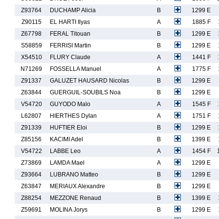
Z93764
DUCHAMP Alicia
B
1299 E
Z90115
EL HARTI Ilyas
A
1885 F
Z67798
FERAL Titouan
B
1299 E
S58859
FERRISI Martin
B
1299 E
X54510
FLURY Claude
A
1441 F
N71269
FOSSELLA Manuel
A
1775 F
Z91337
GALUZET HAUSARD Nicolas
B
1299 E
Z63844
GUERGUIL-SOUBILS Noa
B
1299 E
V54720
GUYODO Malo
A
1545 F
L62807
HIERTHES Dylan
A
1751 F
Z91339
HUFTIER Eloi
B
1299 E
Z85156
KACIMI Adel
B
1399 E
V54722
LABBE Leo
A
1454 F
Z73869
LAMDA Mael
A
1299 E
Z93664
LUBRANO Matteo
B
1299 E
Z63847
MERIAUX Alexandre
B
1299 E
Z88254
MEZZONE Renaud
B
1399 E
Z59691
MOLINA Jorys
B
1299 E