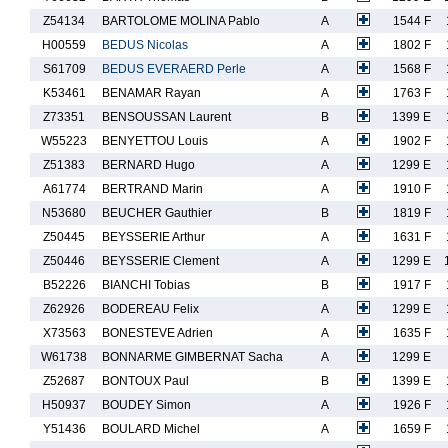
Z54134
BARTOLOME MOLINA Pablo
A
1544 F
H00559
BEDUS Nicolas
A
1802 F
S61709
BEDUS EVERAERD Perle
A
1568 F
K53461
BENAMAR Rayan
A
1763 F
Z73351
BENSOUSSAN Laurent
B
1399 E
W55223
BENYETTOU Louis
A
1902 F
Z51383
BERNARD Hugo
A
1299 E
A61774
BERTRAND Marin
A
1910 F
N53680
BEUCHER Gauthier
B
1819 F
Z50445
BEYSSERIE Arthur
A
1631 F
Z50446
BEYSSERIE Clement
A
1299 E
B52226
BIANCHI Tobias
B
1917 F
Z62926
BODEREAU Felix
A
1299 E
X73563
BONESTEVE Adrien
A
1635 F
W61738
BONNARME GIMBERNAT Sacha
A
1299 E
Z52687
BONTOUX Paul
B
1399 E
H50937
BOUDEY Simon
A
1926 F
Y51436
BOULARD Michel
A
1659 F