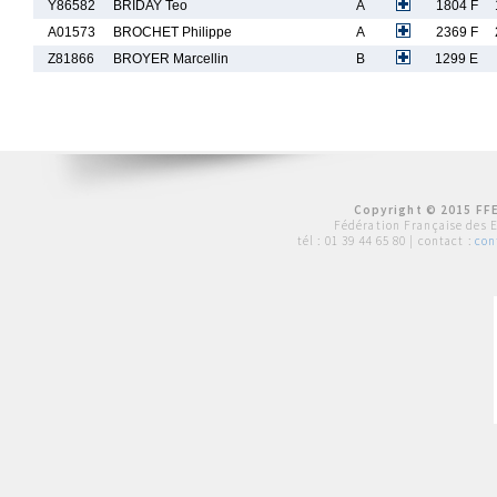
Y86582
BRIDAY Teo
A
1804 F
A01573
BROCHET Philippe
A
2369 F
Z81866
BROYER Marcellin
B
1299 E
Copyright © 2015 FFE
Fédération Française des 
tél :
01 39 44 65 80
| contact :
con