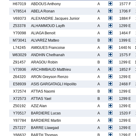
H67019
ABDOUS Anthony
A
1577 F
V78514
ABELA Ronan
A
1706 F
V69373
ALEXANDRE Jacques Junior
A
1884 F
Z53378
ALHAMMOUD Layth
A
1299 E
Y70098
ALIAGA Benoit
A
1464 F
M73041
ALVAREZ Matteo
B
1399 E
L74245
AMIGUES Francoise
A
1440 N
W63029
ANDHIN Chethanah
A
1575 F
Z91457
ARAGOU Robin
B
1299 E
V73936
ARCHIMBAUD Matthieu
A
1852 F
Z64320
ARON Greyson Renzo
A
1299 E
E58939
ASIS GARGATAGLI Hipolito
A
2468 F
X72574
ATTIAS Naomi
B
1299 E
X72573
ATTIAS Yael
B
1299 E
Z50192
AZIZ Alan
A
1299 E
Y70517
BARDIERE Lucas
A
1520 F
Y87784
BARDIERE Martin
A
1299 E
Z57227
BARRE Llawgad
A
1299 E
Y66632
BARTH Thomas
B
1299 E