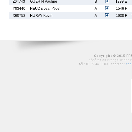
Z64743
GUERIN Pauline
B
1299 E
Y03440
HEUDE Jean-Noel
A
1546 F
X60752
HURAY Kevin
A
1638 F
Copyright © 2015 FFE
Fédération Française des 
tél :
01 39 44 65 80
| contact :
con