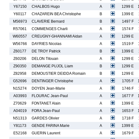
Y67150
CHALBOS Hugo
A
1299 E
Y60117
CHAZAREIN BEA Christophe
B
1399 E
M56973
CLAVERIE Bernard
B
1497 F
R57061
COMMENGES Charli
A
1574 F
W60557
CREUGNY-GHANNAMI Aidan
A
1299 E
W56766
DAYRIES Nicolas
A
1519 F
Z60177
DE TROY Patrick
B
1399 E
Z60206
DELON Titouan
A
1299 E
Z90350
DEMANGE PUJOL Liam
B
1299 E
Z82958
DEMOUSTIER DEIDDA Romain
B
1299 E
G52696
DENTINGER Christophe
A
1705 F
N15274
DOYEN Jean-Marie
A
1746 F
A03993
FLOURAC Jean-Paul
A
1677 F
Z70629
FONTANET Alain
A
1399 E
A04019
FORA Jean-Paul
A
1653 F
N51313
GARDES Olivier
A
1718 F
Y81173
GENDE FARINA Marie
A
1399 E
E52168
GUERIN Laurent
A
1679 F