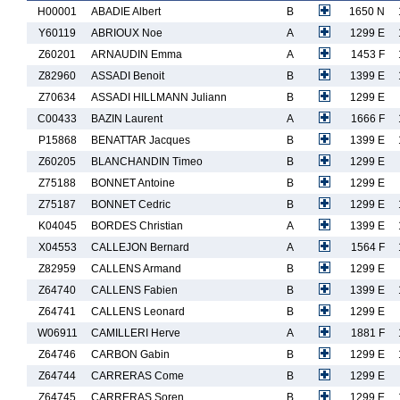
H00001
ABADIE Albert
B
1650 N
Y60119
ABRIOUX Noe
A
1299 E
Z60201
ARNAUDIN Emma
A
1453 F
Z82960
ASSADI Benoit
B
1399 E
Z70634
ASSADI HILLMANN Juliann
B
1299 E
C00433
BAZIN Laurent
A
1666 F
P15868
BENATTAR Jacques
B
1399 E
Z60205
BLANCHANDIN Timeo
B
1299 E
Z75188
BONNET Antoine
B
1299 E
Z75187
BONNET Cedric
B
1299 E
K04045
BORDES Christian
A
1399 E
X04553
CALLEJON Bernard
A
1564 F
Z82959
CALLENS Armand
B
1299 E
Z64740
CALLENS Fabien
B
1399 E
Z64741
CALLENS Leonard
B
1299 E
W06911
CAMILLERI Herve
A
1881 F
Z64746
CARBON Gabin
B
1299 E
Z64744
CARRERAS Come
B
1299 E
Z64745
CARRERAS Soren
B
1299 E