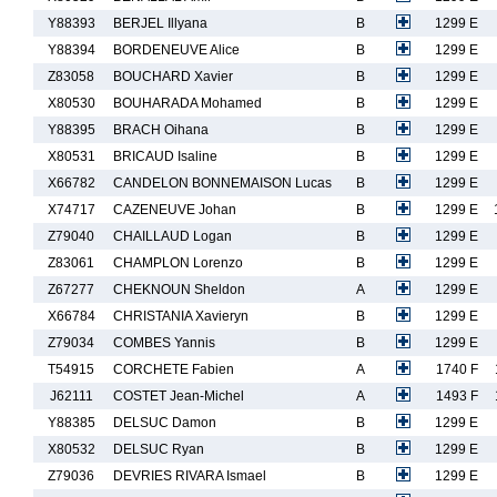
Y88393
BERJEL Illyana
B
1299 E
Y88394
BORDENEUVE Alice
B
1299 E
Z83058
BOUCHARD Xavier
B
1299 E
X80530
BOUHARADA Mohamed
B
1299 E
Y88395
BRACH Oihana
B
1299 E
X80531
BRICAUD Isaline
B
1299 E
X66782
CANDELON BONNEMAISON Lucas
B
1299 E
X74717
CAZENEUVE Johan
B
1299 E
Z79040
CHAILLAUD Logan
B
1299 E
Z83061
CHAMPLON Lorenzo
B
1299 E
Z67277
CHEKNOUN Sheldon
A
1299 E
X66784
CHRISTANIA Xavieryn
B
1299 E
Z79034
COMBES Yannis
B
1299 E
T54915
CORCHETE Fabien
A
1740 F
J62111
COSTET Jean-Michel
A
1493 F
Y88385
DELSUC Damon
B
1299 E
X80532
DELSUC Ryan
B
1299 E
Z79036
DEVRIES RIVARA Ismael
B
1299 E