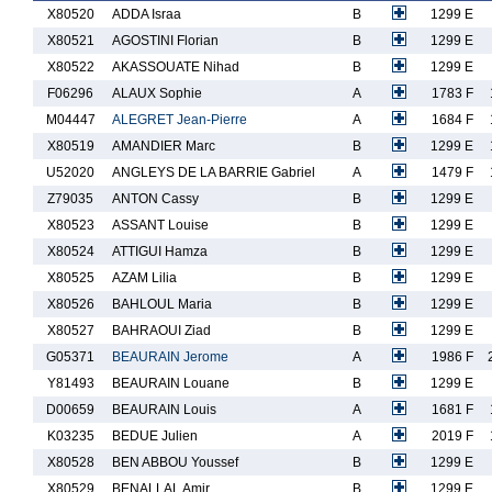
X80520
ADDA Israa
B
1299 E
X80521
AGOSTINI Florian
B
1299 E
X80522
AKASSOUATE Nihad
B
1299 E
F06296
ALAUX Sophie
A
1783 F
M04447
ALEGRET Jean-Pierre
A
1684 F
X80519
AMANDIER Marc
B
1299 E
U52020
ANGLEYS DE LA BARRIE Gabriel
A
1479 F
Z79035
ANTON Cassy
B
1299 E
X80523
ASSANT Louise
B
1299 E
X80524
ATTIGUI Hamza
B
1299 E
X80525
AZAM Lilia
B
1299 E
X80526
BAHLOUL Maria
B
1299 E
X80527
BAHRAOUI Ziad
B
1299 E
G05371
BEAURAIN Jerome
A
1986 F
Y81493
BEAURAIN Louane
B
1299 E
D00659
BEAURAIN Louis
A
1681 F
K03235
BEDUE Julien
A
2019 F
X80528
BEN ABBOU Youssef
B
1299 E
X80529
BENALLAL Amir
B
1299 E