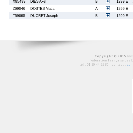
X85499
DIES Axel
B
1299 E
Z69046
DOSTES Matia
A
1299 E
T59895
DUCRET Joseph
B
1299 E
Copyright © 2015 FFE
Fédération Française des 
tél :
01 39 44 65 80
| contact :
con