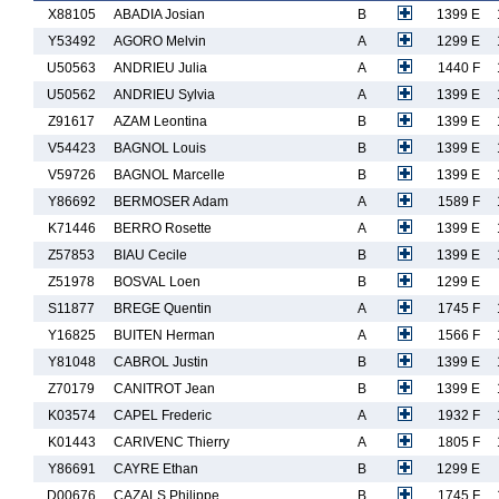
X88105
ABADIA Josian
B
1399 E
Y53492
AGORO Melvin
A
1299 E
U50563
ANDRIEU Julia
A
1440 F
U50562
ANDRIEU Sylvia
A
1399 E
Z91617
AZAM Leontina
B
1399 E
V54423
BAGNOL Louis
B
1399 E
V59726
BAGNOL Marcelle
B
1399 E
Y86692
BERMOSER Adam
A
1589 F
K71446
BERRO Rosette
A
1399 E
Z57853
BIAU Cecile
B
1399 E
Z51978
BOSVAL Loen
B
1299 E
S11877
BREGE Quentin
A
1745 F
Y16825
BUITEN Herman
A
1566 F
Y81048
CABROL Justin
B
1399 E
Z70179
CANITROT Jean
B
1399 E
K03574
CAPEL Frederic
A
1932 F
K01443
CARIVENC Thierry
A
1805 F
Y86691
CAYRE Ethan
B
1299 E
D00676
CAZALS Philippe
B
1745 F