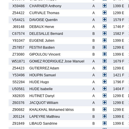
X59486
CHARNIER Anthony
A
1399 E
Z54422
CURVALE Thomas
A
1299 E
V54421
DAVOISE Quentin
A
1579 F
J69148
DEBAUX Herve
A
1746 F
C67574
DELESALLE Bernard
B
1582 F
Y81047
EUGENE Julien
B
1399 E
Z57857
FESTIVI Bastien
B
1299 E
Z73080
GIPOULOU Vincent
B
1399 E
W51871
GOMEZ RODRIGUEZ Jose Manuel
A
1679 F
Z54423
GUTIERREZ Adam
A
1299 E
Y53496
HOUPIN Samuel
A
1421 F
S52284
HUDE Hugo
A
1796 F
U50561
HUDE Isabelle
A
1404 F
X82835
HUTINET Danyl
A
1299 E
Z60376
JACQUOT William
A
1299 E
Z90682
KHALKHAL Mohamed Idriss
B
1299 E
J05124
LAPEYRE Matthieu
B
1399 E
Z91849
LIBAUD Sandrine
B
1399 E