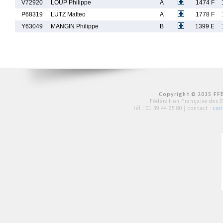
V72920
LOUP Philippe
A
1474 F
P68319
LUTZ Matteo
A
1778 F
Y63049
MANGIN Philippe
B
1399 E
Copyright © 2015 FFE
Fédération Française des 
tél :
01 39 44 65 80
| contact :
con