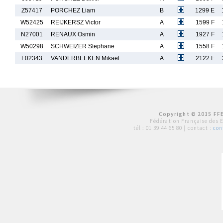
Z57417
PORCHEZ Liam
B
1299 E
W52425
REIJKERSZ Victor
A
1599 F
N27001
RENAUX Osmin
A
1927 F
W50298
SCHWEIZER Stephane
A
1558 F
F02343
VANDERBEEKEN Mikael
A
2122 F
Copyright © 2015 FFE
Fédération Française des 
tél :
01 39 44 65 80
| contact :
con