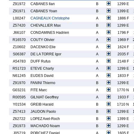
Z91972
CABANES Ilan
B
1299 E
Z91971
CABANES Yoan
B
1399 E
L00247
CAGNEAUX Christophe
A
1886 F
Z57420
CHEVALLIER Max
B
1299 E
J66107
CONDAMINES Hadrien
A
1796 F
R16570
COUTY Olivier
A
1969 F
Z10602
DACENKO Elie
A
1624 F
S06387
DE LA TORRE Igor
A
2035 F
A54783
DUFF Rufus
A
2148 F
R51723
ETEVE Charly
A
1299 E
N61245
EUDES David
A
1833 F
Z91970
FANINI Thierno
B
1299 E
G03231
FITE Marc
A
1770 N
R00595
GILNIAT Geoffrey
A
1933 F
Y01534
GREIB Harald
B
1710 N
Z57413
JAUDON Paolo
B
1299 E
Z62722
LOPEZ Axel-Roch
B
1399 E
Z91973
MACHADO Noam
B
1299 E
J05719
PORCHEZ Daniel
A
1605 F