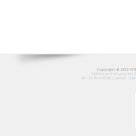
Copyright © 2015 FFE
Fédération Française des 
tél :
01 39 44 65 80
| contact :
con