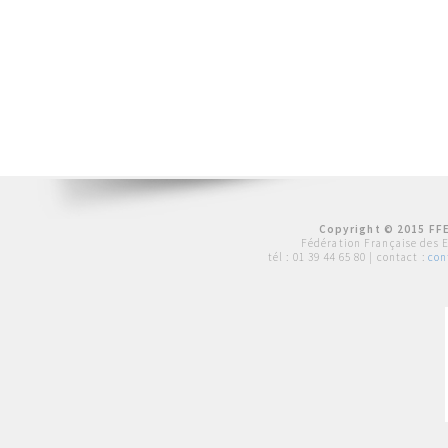
Copyright © 2015 FFE
Fédération Française des 
tél :
01 39 44 65 80
| contact :
con