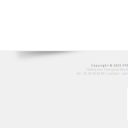
Copyright © 2015 FFE
Fédération Française des 
tél :
01 39 44 65 80
| contact :
con