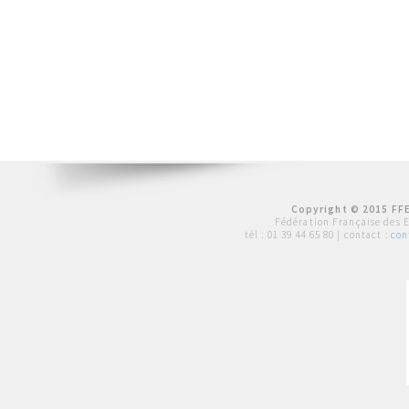
Copyright © 2015 FFE
Fédération Française des 
tél :
01 39 44 65 80
| contact :
con