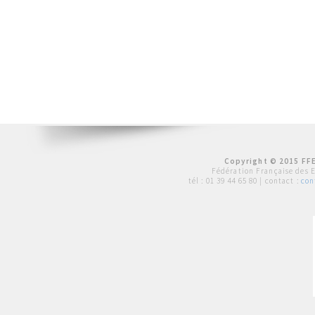
Copyright © 2015 FFE
Fédération Française des 
tél :
01 39 44 65 80
| contact :
con