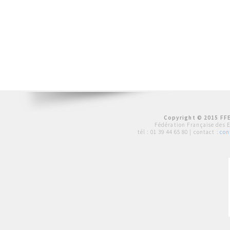
Copyright © 2015 FFE
Fédération Française des 
tél :
01 39 44 65 80
| contact :
con