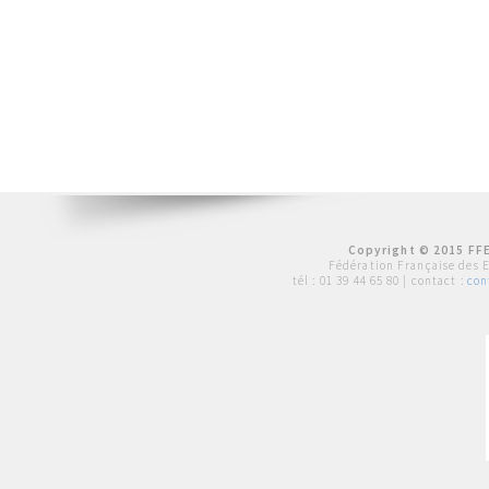
Copyright © 2015 FFE
Fédération Française des 
tél :
01 39 44 65 80
| contact :
con