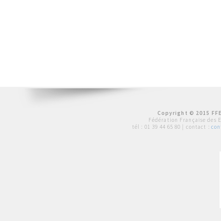
Copyright © 2015 FFE
Fédération Française des 
tél :
01 39 44 65 80
| contact :
con