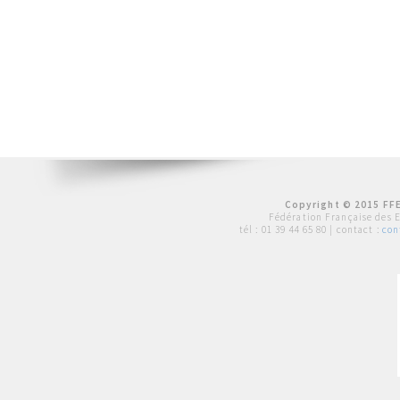
Copyright © 2015 FFE
Fédération Française des 
tél :
01 39 44 65 80
| contact :
con