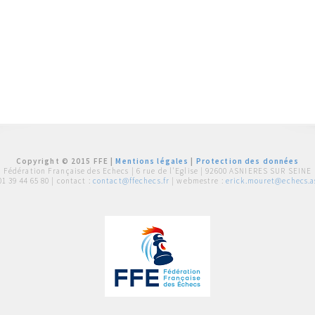
Copyright © 2015 FFE |
Mentions légales
|
Protection des données
Fédération Française des Echecs |
6 rue de l'Eglise | 92600 ASNIERES SUR SEINE
01 39 44 65 80
| contact :
contact@ffechecs.fr
| webmestre :
erick.mouret@echecs.as