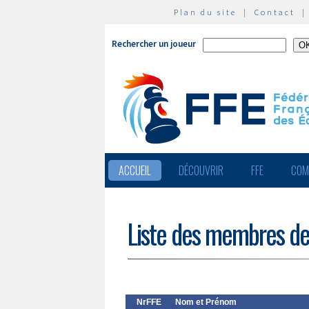
Plan du site
|
Contact
Rechercher un joueur
ACCUEIL
DÉCOUVRIR
FFE
COM
Liste des membres de
NrFFE
Nom et Prénom