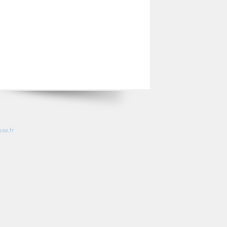
so.fr