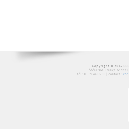
Copyright © 2015 FFE
Fédération Française des 
tél :
01 39 44 65 80
| contact :
con