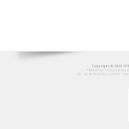
Copyright © 2015 FFE
Fédération Française des 
tél :
01 39 44 65 80
| contact :
con