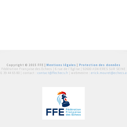
Copyright © 2015 FFE |
Mentions légales
|
Protection des données
Fédération Française des Echecs |
6 rue de l'Eglise | 92600 ASNIERES SUR SEINE
01 39 44 65 80
| contact :
contact@ffechecs.fr
| webmestre :
erick.mouret@echecs.as