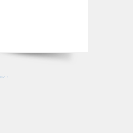
so.fr