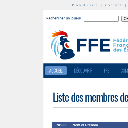
Plan du site
|
Contact
Rechercher un joueur
ACCUEIL
DÉCOUVRIR
FFE
COM
Liste des membres de
NrFFE
Nom et Prénom