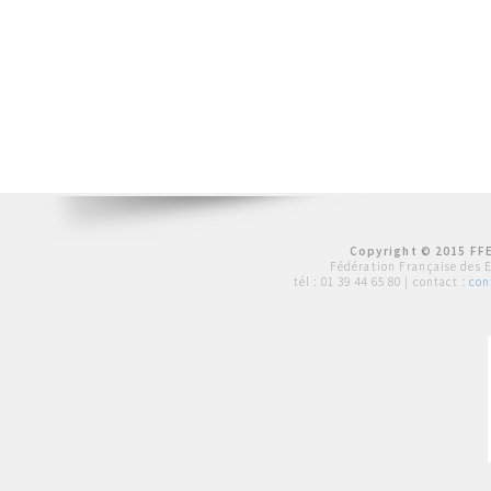
Copyright © 2015 FFE
Fédération Française des 
tél :
01 39 44 65 80
| contact :
con