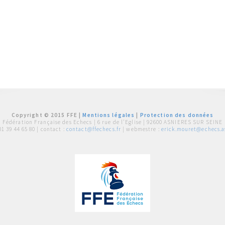
Copyright © 2015 FFE |
Mentions légales
|
Protection des données
Fédération Française des Echecs |
6 rue de l'Eglise | 92600 ASNIERES SUR SEINE
01 39 44 65 80
| contact :
contact@ffechecs.fr
| webmestre :
erick.mouret@echecs.as