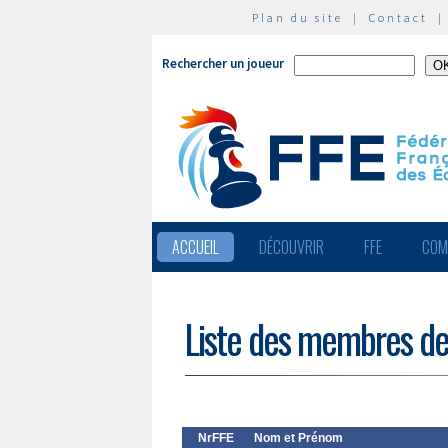
Plan du site
|
Contact
Rechercher un joueur
ACCUEIL
DÉCOUVRIR
FFE
COM
Liste des membres de
NrFFE
Nom et Prénom