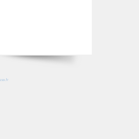
so.fr