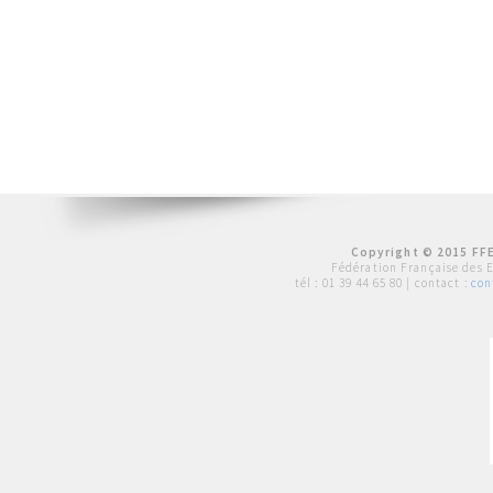
Copyright © 2015 FFE
Fédération Française des 
tél :
01 39 44 65 80
| contact :
con