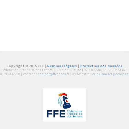
Copyright © 2015 FFE |
Mentions légales
|
Protection des données
Fédération Française des Echecs |
6 rue de l'Eglise | 92600 ASNIERES SUR SEINE
01 39 44 65 80
| contact :
contact@ffechecs.fr
| webmestre :
erick.mouret@echecs.as