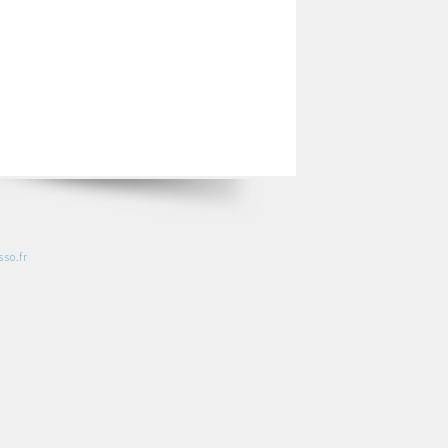
so.fr