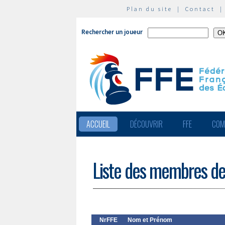
Plan du site
|
Contact
Rechercher un joueur
ACCUEIL
DÉCOUVRIR
FFE
COM
Liste des membres de
NrFFE
Nom et Prénom