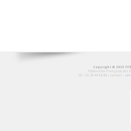
Copyright © 2015 FFE
Fédération Française des 
tél :
01 39 44 65 80
| contact :
con