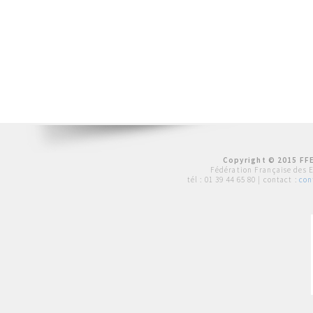
Copyright © 2015 FFE
Fédération Française des 
tél :
01 39 44 65 80
| contact :
con