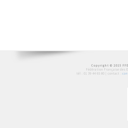
Copyright © 2015 FFE
Fédération Française des 
tél :
01 39 44 65 80
| contact :
con