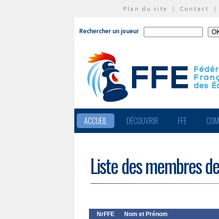
Plan du site
|
Contact
Rechercher un joueur
ACCUEIL
DÉCOUVRIR
FFE
COM
Liste des membres de
NrFFE
Nom et Prénom