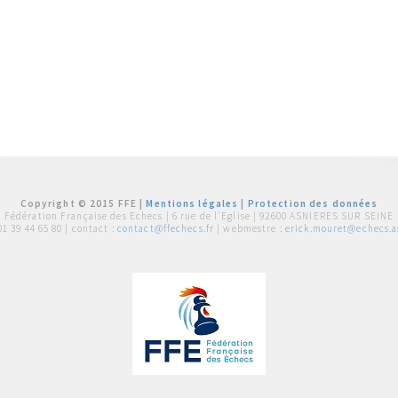
Copyright © 2015 FFE |
Mentions légales
|
Protection des données
Fédération Française des Echecs |
6 rue de l'Eglise | 92600 ASNIERES SUR SEINE
01 39 44 65 80
| contact :
contact@ffechecs.fr
| webmestre :
erick.mouret@echecs.as