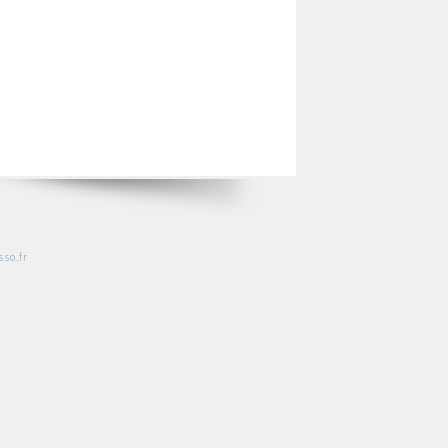
so.fr