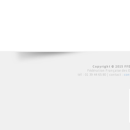
Copyright © 2015 FFE
Fédération Française des 
tél :
01 39 44 65 80
| contact :
con