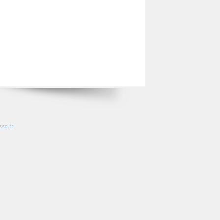
so.fr