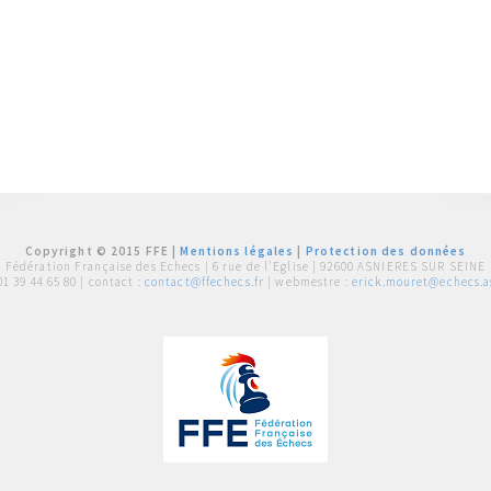
Copyright © 2015 FFE |
Mentions légales
|
Protection des données
Fédération Française des Echecs |
6 rue de l'Eglise | 92600 ASNIERES SUR SEINE
01 39 44 65 80
| contact :
contact@ffechecs.fr
| webmestre :
erick.mouret@echecs.as