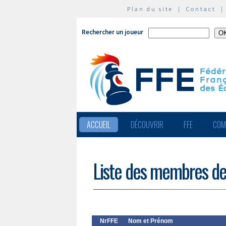
Plan du site
|
Contact
Rechercher un joueur
ACCUEIL
DÉCOUVRIR
FFE
COM
Liste des membres de
NrFFE
Nom et Prénom