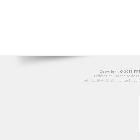
Copyright © 2015 FFE
Fédération Française des 
tél :
01 39 44 65 80
| contact :
con